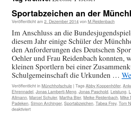
Sportabzeichen an der Münch
Veröffentlicht am
2. Dezember 2014
von
M.Reidenbach
Im Anschluss an die Bundesjugendspiele 
diesem Jahr einige Schüler der Münchh
den Anforderungen des Deutschen Spor
Oehler und Frau Reidenbach konnten, wie
kleinen Sportlern bei einer Zusammenk
Schulgemeinschaft die Urkunden …
We
Veröffentlicht in
Münchhofschule
|
Tags
Abby Koppenhöfer
,
Ank
Ehrennadel
,
Jonas Lamberti-Meng
,
Jonas Paschold
,
Leistung
,
L
Allmann
,
Marcel Schuler
,
Martha Bier
,
Meike Reidenbach
,
Mike 
Padeken
,
Simon Archinger
,
Sportabzeichen
,
Tabea Frey
,
Tom N
für
deaktiviert
Sportabzeichen
an
der