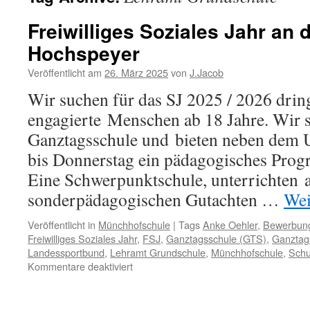
Freiwilliges Soziales Jahr an
Hochspeyer
Veröffentlicht am
26. März 2025
von
J.Jacob
Wir suchen für das SJ 2025 / 2026 dri
engagierte Menschen ab 18 Jahre. Wir s
Ganztagsschule und bieten neben dem 
bis Donnerstag ein pädagogisches Prog
Eine Schwerpunktschule, unterrichten 
sonderpädagogischen Gutachten …
Wei
Veröffentlicht in
Münchhofschule
|
Tags
Anke Oehler
,
Bewerbun
Freiwilliges Soziales Jahr
,
FSJ
,
Ganztagsschule (GTS)
,
Ganztag
Landessportbund
,
Lehramt Grundschule
,
Münchhofschule
,
Schu
für
Kommentare deaktiviert
Freiwilliges
Soziales
Jahr