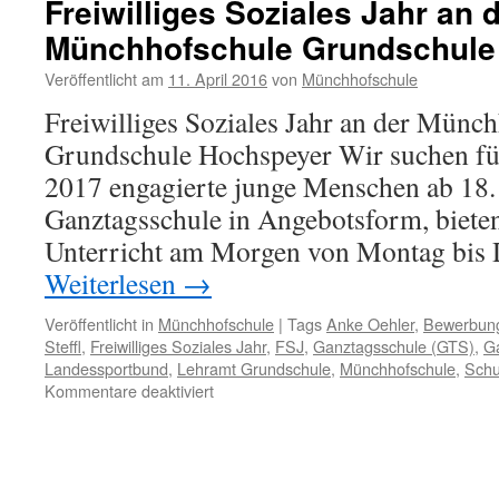
Freiwilliges Soziales Jahr an 
an
Münchhofschule Grundschule
der
Grundschule
Veröffentlicht am
11. April 2016
von
Münchhofschule
Hochspeyer
Freiwilliges Soziales Jahr an der Münc
Grundschule Hochspeyer Wir suchen für
2017 engagierte junge Menschen ab 18. 
Ganztagsschule in Angebotsform, biete
Unterricht am Morgen von Montag bis 
Weiterlesen
→
Veröffentlicht in
Münchhofschule
|
Tags
Anke Oehler
,
Bewerbun
Steffl
,
Freiwilliges Soziales Jahr
,
FSJ
,
Ganztagsschule (GTS)
,
G
Landessportbund
,
Lehramt Grundschule
,
Münchhofschule
,
Schu
für
Kommentare deaktiviert
Freiwilliges
Soziales
Jahr
an