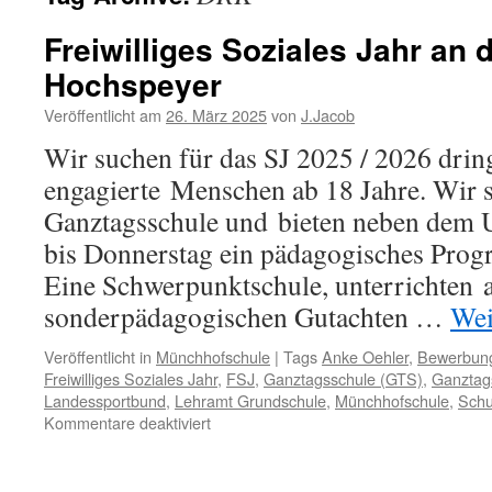
Freiwilliges Soziales Jahr an
Hochspeyer
Veröffentlicht am
26. März 2025
von
J.Jacob
Wir suchen für das SJ 2025 / 2026 dri
engagierte Menschen ab 18 Jahre. Wir s
Ganztagsschule und bieten neben dem 
bis Donnerstag ein pädagogisches Prog
Eine Schwerpunktschule, unterrichten 
sonderpädagogischen Gutachten …
Wei
Veröffentlicht in
Münchhofschule
|
Tags
Anke Oehler
,
Bewerbun
Freiwilliges Soziales Jahr
,
FSJ
,
Ganztagsschule (GTS)
,
Ganztag
Landessportbund
,
Lehramt Grundschule
,
Münchhofschule
,
Schu
für
Kommentare deaktiviert
Freiwilliges
Soziales
Jahr