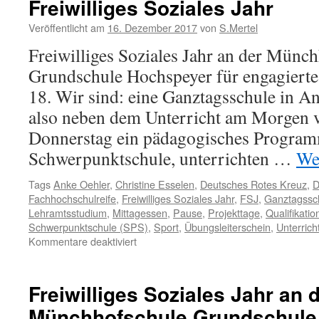
Freiwilliges Soziales Jahr
an
der
Veröffentlicht am
16. Dezember 2017
von
S.Mertel
Grundschule
Freiwilliges Soziales Jahr an der Münc
Hochspeyer
Grundschule Hochspeyer für engagiert
18. Wir sind: eine Ganztagsschule in A
also neben dem Unterricht am Morgen 
Donnerstag ein pädagogisches Program
Schwerpunktschule, unterrichten …
We
Tags
Anke Oehler
,
Christine Esselen
,
Deutsches Rotes Kreuz
,
Fachhochschulreife
,
Freiwilliges Soziales Jahr
,
FSJ
,
Ganztagssc
Lehramtsstudium
,
Mittagessen
,
Pause
,
Projekttage
,
Qualifikati
Schwerpunktschule (SPS)
,
Sport
,
Übungsleiterschein
,
Unterrich
für
Kommentare deaktiviert
Freiwilliges
Soziales
Jahr
Freiwilliges Soziales Jahr an 
Münchhofschule Grundschule