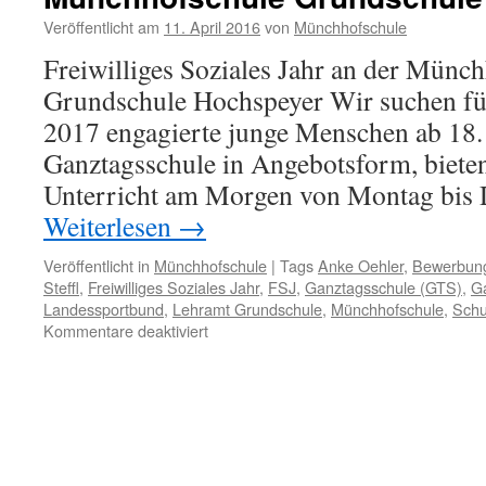
Veröffentlicht am
11. April 2016
von
Münchhofschule
Freiwilliges Soziales Jahr an der Münc
Grundschule Hochspeyer Wir suchen für
2017 engagierte junge Menschen ab 18. 
Ganztagsschule in Angebotsform, biete
Unterricht am Morgen von Montag bis 
Weiterlesen
→
Veröffentlicht in
Münchhofschule
|
Tags
Anke Oehler
,
Bewerbun
Steffl
,
Freiwilliges Soziales Jahr
,
FSJ
,
Ganztagsschule (GTS)
,
G
Landessportbund
,
Lehramt Grundschule
,
Münchhofschule
,
Schu
für
Kommentare deaktiviert
Freiwilliges
Soziales
Jahr
an
der
Münchhofschule
Grundschule