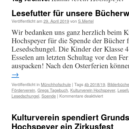
Lesefutter für unsere Bücher
Veröffentlicht am
29. April 2019
von
S.Mertel
Wir bedanken uns ganz herzlich beim K
Hochspeyer für die Spende der Bücher 
Lesedschungel. Die Kinder der Klasse 4
Esselen am letzten Schultag vor den Fer
auspacken! Nach den Osterferien könn
→
Veröffentlicht in
Münchhofschule
|
Tags
4b 2018/19
,
Bilderbüche
Förderverein
,
Gregs Tagebuch
,
Kulturverein Hochspeyer
,
Lesefu
für
Lesedschungel
,
Spende
|
Kommentare deaktiviert
Lesefutter
für
unsere
Kulturverein spendiert Grund
Bücherwürme
Hochspeyer ein Zirkusfest