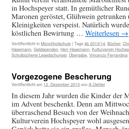
in Hochspeyer statt. In gemütlicher Ru
Maronen geröstet, Glühwein getrunken u
Kleinigkeiten verspeist. Natürlich wurde
köstlichen Bewirtung …
Weiterlesen
→
Veröffentlicht in
Münchhofschule
|
Tags
4b 2013/14
,
Bücher
,
Chr
Hasemann
,
Geldspenden
,
Herr Hasemann
,
Kulturverein Hochsp
Schulbücherei Lesedschungel
,
Übergabe
,
Vincenzo Ferrandina
Vorgezogene Bescherung
Veröffentlicht am
12. Dezember 2013
von
A.Oehler
In diesem Jahr wurden die Kinder der
im Advent beschenkt. Denn am Mittwo
überraschend Besuch von der Weihnacht
Kulturverein Hochspeyer wohl ausgesend
Gepäck hatte sie ein großes ‚Mensch-är