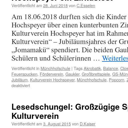
Veröffentlicht am
28. Juni 2018
von
C.Esselen
Am 18.06.2018 durften sich die Kinde
Hochspeyer über einen kunterbunten Zi
Kulturverein Hochspeyer hat im Rahmen
Kulturverein“ – Jubiläumsjahres der G
„Jomamakü“ spendiert. Die beiden Gauk
Schülern und Schülerinnen …
Weiterle
Veröffentlicht in
Münchhofschule
|
Tags
Akrobatik
,
Balance
,
Clo
Feuerspucken
,
Förderverein
,
Gaukler
,
Großbrettspiele
,
GS-Münc
Jubiläum
,
Kulturverein Hochspeyer
,
Münchhofschule
,
Popcorn
,
für
deaktiviert
Kulturverein
spendiert
Grundschule
Lesedschungel: Großzügige 
Hochspeyer
Kulturverein
ein
Zirkusfest
Veröffentlicht am
3. August 2015
von
D.Kaiser