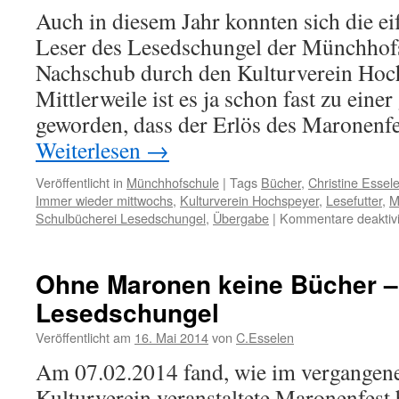
Auch in diesem Jahr konnten sich die e
Leser des Lesedschungel der Münchhof
Nachschub durch den Kulturverein Hoch
Mittlerweile ist es ja schon fast zu eine
geworden, dass der Erlös des Maronenfe
Weiterlesen
→
Veröffentlicht in
Münchhofschule
|
Tags
Bücher
,
Christine Essel
Immer wieder mittwochs
,
Kulturverein Hochspeyer
,
Lesefutter
,
M
Schulbücherei Lesedschungel
,
Übergabe
|
Kommentare deaktivi
Ohne Maronen keine Bücher 
Lesedschungel
Veröffentlicht am
16. Mai 2014
von
C.Esselen
Am 07.02.2014 fand, wie im vergangene
Kulturverein veranstaltete Maronenfest