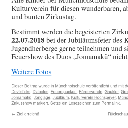
Kulturverein für diesen wunderbaren, 
und bunten Zirkustag.
Bestimmt werden die begeisterten Zirk
22.07.2018
bei der Jubiläumsfeier des K
Jugendherberge gerne teilnehmen und si
Feuershow des Duos „Jomamakü“ nicht 
Weitere Fotos
Dieser Beitrag wurde in
Münchhofschule
veröffentlicht und mit 
Devilsticks
,
Diabolos
,
Feuerspucken
,
Förderverein
,
Gaukler
,
Gro
Jomamakü
,
Jonglage
,
Jubiläum
,
Kulturverein Hochspeyer
,
Münc
Zirkusshow
markiert. Setze ein Lesezeichen zum
Permalink
.
←
Ziel erreicht!
Rückschau