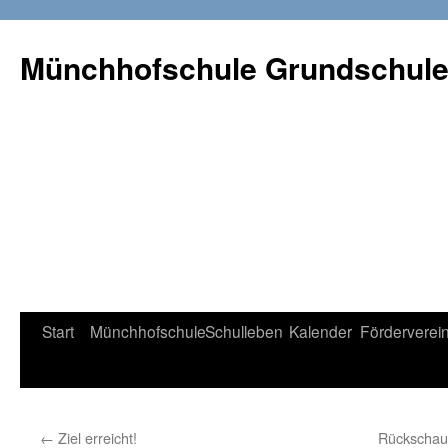
Münchhofschule Grundschul
Weiter
Start
Münchhofschule
Schulleben
Kalender
Förderverei
zum
Content
←
Ziel erreicht!
Rückschau