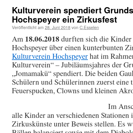
Kulturverein spendiert Grund
Hochspeyer ein Zirkusfest
Veröffentlicht am
28. Juni 2018
von
C.Esselen
18.06.2018
Am
durften sich die Kinde
Hochspeyer über einen kunterbunten Zi
Kulturverein Hochspeyer
hat im Rahmen
Kulturverein“ – Jubiläumsjahres der G
„Jomamakü“ spendiert. Die beiden Gauk
Schülern und Schülerinnen zuerst eine t
Feuerspucken, Clowns und kleinen Akro
Im Ansc
alle Kinder an verschiedenen Stationen 
Zirkuskünste unter Beweis stellen. Es wu
Bällen balanciert sowie mit dem Diabol