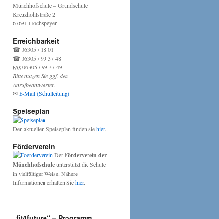
Münchhofschule – Grundschule
Kreuzhohlstraße 2
67691 Hochspeyer
Erreichbarkeit
☎ 06305 / 18 01
☎ 06305 / 99 37 48
℻ 06305 / 99 37 49
Bitte nutzen Sie ggf. den
Anrufbeantworter.
✉
E-Mail (Schulleitung)
Speiseplan
Den aktuellen Speiseplan finden sie
hier
.
le
Förderverein
Der
Förderverein der
Münchhofschule
unterstützt die Schule
in vielfältiger Weise. Nähere
Informationen erhalten Sie
hier
.
„fit4future“ – Programm