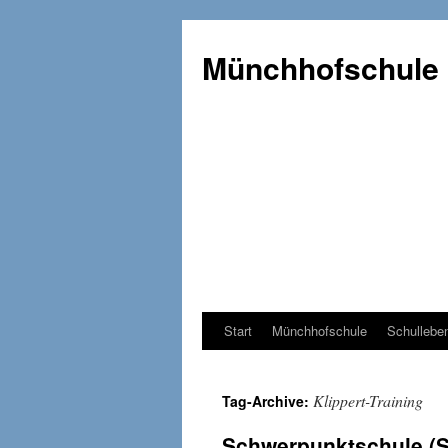
Münchhofschule
Start
Münchhofschule
Schullebe
Weiter
zum
Klippert-Training
Tag-Archive:
Content
Schwerpunktschule (