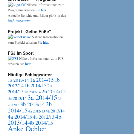
Nähere Informationen zum
Programm erhalten Sie
hier
.
Aktuelle Berichte und Bilder gibt's in den
swoche
fit4future-News
.
ning
Projekt „Gelbe Füße“
Nähere Informationen
zum Projekt erhalten Sie
hier
.
FSJ im Sport
Nähere Informationen zum FJS
erhalten Sie
hier
.
Häufige Schlagwörter
1a 2014/15
1b
1a 2013/14
2013/14
1b 2014/15
2a
2b 2014/15
2014/15
2b 2013/14
3a 2014/15
3a 2013/14
3b
3b
3b 2013/14
2012/13
2014/15
4a 2013/14
4a 2012/13
4b
4a 2014/15
4b 2012/13
2013/14
4b 2014/15
Anke Oehler