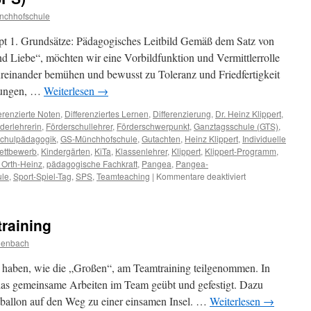
nchhofschule
t 1. Grundsätze: Pädagogisches Leitbild Gemäß dem Satz von
nd Liebe“, möchten wir eine Vorbildfunktion und Vermittlerrolle
reinander bemühen und bewusst zu Toleranz und Friedfertigkeit
llungen, …
Weiterlesen
→
ferenzierte Noten
,
Differenziertes Lernen
,
Differenzierung
,
Dr. Heinz Klippert
,
derlehrerin
,
Förderschullehrer
,
Förderschwerpunkt
,
Ganztagsschule (GTS)
,
chulpädagogik
,
GS-Münchhofschule
,
Gutachten
,
Heinz Klippert
,
Individuelle
ettbewerb
,
Kindergärten
,
KiTa
,
Klassenlehrer
,
Klippert
,
Klippert-Programm
,
 Orth-Heinz
,
pädagogische Fachkraft
,
Pangea
,
Pangea-
für
ule
,
Sport-Spiel-Tag
,
SPS
,
Teamteaching
|
Kommentare deaktiviert
Schwerpunktschu
(SPS)
raining
denbach
n haben, wie die „Großen“, am Teamtraining teilgenommen. In
 das gemeinsame Arbeiten im Team geübt und gefestigt. Dazu
tballon auf den Weg zu einer einsamen Insel. …
Weiterlesen
→