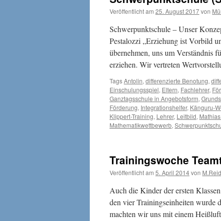
Veröffentlicht am
25. August 2017
von
Mü
Schwerpunktschule – Unser Konzep
Pestalozzi „Erziehung ist Vorbild u
übernehmen, uns um Verständnis fü
erziehen. Wir vertreten Wertvorste
Tags
Antolin
,
differenzierte Benotung
,
dif
Einschulungsspiel
,
Eltern
,
Fachlehrer
,
För
Ganztagsschule in Angebotsform
,
Grunds
Förderung
,
Integrationshelfer
,
Känguru-W
Klippert-Training
,
Lehrer
,
Leitbild
,
Mathias
Mathematikwettbewerb
,
Schwerpunktsch
Trainingswoche Teamt
Veröffentlicht am
5. April 2014
von
M.Rei
Auch die Kinder der ersten Klasse
den vier Trainingseinheiten wurde
machten wir uns mit einem Heißluf