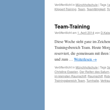
Veröffentlicht in
Münchhofschule
|
Tags
1
Klippert-Training
,
Team
,
Teamfähigkeit
,
Tr
Team-Training
Veröffentlicht am
1. April 2014
von
D.Kais
Diese Woche steht ganz im Zeichen 
Trainingsbereich Team. Heute Morge
reserviert, die gemeinsam mit ihr
und zum …
Weiterlesen
→
Veröffentlicht in
Münchhofschule
|
Tags
3
Christine Esselen
,
Der Reifen des Saturn
im kleinsten Raumschiff
,
Raumschiff
,
Rob
Trainingsbereich Team
,
Turnhalle
,
Vertra