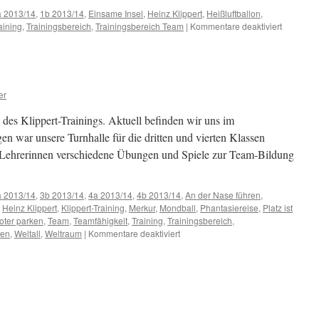
a 2013/14
,
1b 2013/14
,
Einsame Insel
,
Heinz Klippert
,
Heißluftballon
,
für
aining
,
Trainingsbereich
,
Trainingsbereich Team
|
Kommentare deaktiviert
Training
Teamtrai
er
des Klippert-Trainings. Aktuell befinden wir uns im
n war unsere Turnhalle für die dritten und vierten Klassen
en Lehrerinnen verschiedene Übungen und Spiele zur Team-Bildung
a 2013/14
,
3b 2013/14
,
4a 2013/14
,
4b 2013/14
,
An der Nase führen
,
,
Heinz Klippert
,
Klippert-Training
,
Merkur
,
Mondball
,
Phantasiereise
,
Platz ist
oter parken
,
Team
,
Teamfähigkeit
,
Training
,
Trainingsbereich
,
für
uen
,
Weltall
,
Weltraum
|
Kommentare deaktiviert
Team-
Training