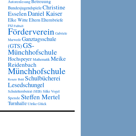
Betreuung
Autorenlesung
Christine
Bundesjugendspiele
Daniel Kaiser
Esselen
Eltern
Elke Witte
Elternbriefe
FSJ
Fußball
Förderverein
Gabriele
Ganztagsschule
Marwede
GS-
(GTS)
Münchhofschule
Meike
Hochspeyer
Mathematik
Reidenbach
Münchhofschule
Schulbücherei
Renate Buhl
Lesedschungel
Schulelternbeirat (SEB)
Silke Vogel
Steffen Mertel
Spende
Turnhalle
Ulrike Glück