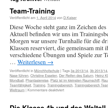
Team-Training
Veröffentlicht am
1. April 2014
von
D.Kaiser
Diese Woche steht ganz im Zeichen des 
Aktuell befinden wir uns im Trainingsb
Morgen war unsere Turnhalle für die dri
Klassen reserviert, die gemeinsam mit 
verschiedene Übungen und Spiele zur 
…
Weiterlesen
→
Veröffentlicht in
Münchhofschule
|
Tags
3a 2013/14
,
3b 2013/14
Nase führen
,
Christine Esselen
,
Der Reifen des Saturn
,
Heinz Kl
Mondball
,
Phantasiereise
,
Platz ist im kleinsten Raumschiff
,
Rau
Teamfähigkeit
,
Training
,
Trainingsbereich
,
Trainingsbereich Tea
für
Weltraum
|
Kommentare deaktiviert
Team-
Training
Die Klasse 4b und das Weltall