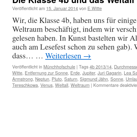
Veröffentlicht am
15. Januar 2014
von
E.Witte
Wir, die Klasse 4b, haben uns für eini
Weltraum beschäftigt, indem wir versch
gelesen haben. In Kunst bastelten wir Al
auch am Lesefest schon zu sehen gab). 
dass… …
Weiterlesen
→
Veröffentlicht in
Münchhofschule
|
Tags
4b 2013/14
,
Durchmess
Witte
,
Entfernung zur Sonne
,
Erde
,
Jupiter
,
Juri Gagarin
,
Lea Sa
Armstrong
,
Neptun
,
Pluto
,
Saturn
,
Sigmund Jähn
,
Sonne
,
Umlau
Tereschkowa
,
Venus
,
Weltall
,
Weltraum
|
Kommentare deaktivie