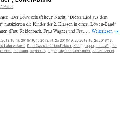
S.Mertel
mmel: „Der Löwe schläft heut‘ Nacht.“ Dieses Lied aus dem
 musizierten die Kinder der 2. Klassen in einer „Löwen-Band“
innen (Frau Reidenbach, Frau Wagner und Frau …
Weiterlesen
→
a 2018/19
,
1b 2018/19
,
1c 2018/19
,
2a 2018/19
,
2b 2018/19
,
2c 2018/19
,
ine Laier-Ankovic
,
Der Löwe schläft heut' Nacht
,
Klanggruppe
,
Lena Wagner
,
terricht
,
Publikum
,
Rhythmusgruppe
,
Rhythmusinstrument
,
Steffen Mertel
|