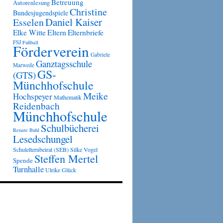
Betreuung
Autorenlesung
Christine
Bundesjugendspiele
Daniel Kaiser
Esselen
Eltern
Elke Witte
Elternbriefe
FSJ
Fußball
Förderverein
Gabriele
Ganztagsschule
Marwede
GS-
(GTS)
Münchhofschule
Meike
Hochspeyer
Mathematik
Reidenbach
Münchhofschule
Schulbücherei
Renate Buhl
Lesedschungel
Schulelternbeirat (SEB)
Silke Vogel
Steffen Mertel
Spende
Turnhalle
Ulrike Glück