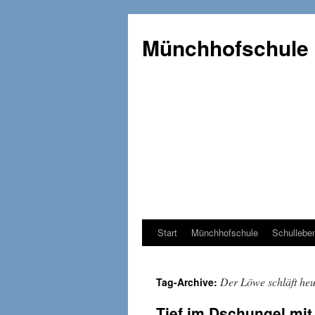
Münchhofschule
Start
Münchhofschule
Schullebe
Weiter
zum
Der Löwe schläft heu
Tag-Archive:
Content
Tief im Dschungel mi