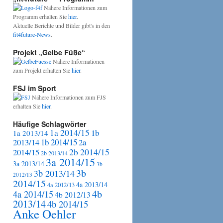
Nähere Informationen zum
Programm erhalten Sie
hier
.
Aktuelle Berichte und Bilder gibt's in den
fit4future-News
.
Projekt „Gelbe Füße“
Nähere Informationen
zum Projekt erhalten Sie
hier
.
FSJ im Sport
Nähere Informationen zum FJS
erhalten Sie
hier
.
Häufige Schlagwörter
1a 2014/15
1b
1a 2013/14
2013/14
1b 2014/15
2a
2b 2014/15
2014/15
2b 2013/14
3a 2014/15
3a 2013/14
3b
3b
3b 2013/14
2012/13
2014/15
4a 2013/14
4a 2012/13
4b
4a 2014/15
4b 2012/13
2013/14
4b 2014/15
Anke Oehler