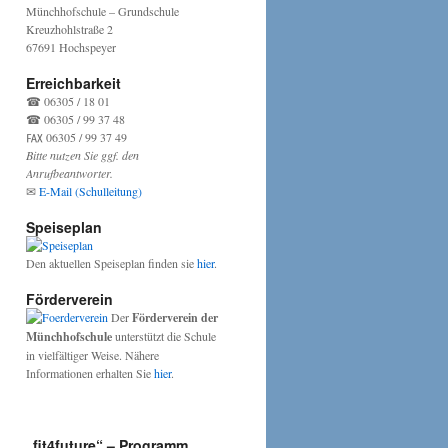
Münchhofschule – Grundschule
Kreuzhohlstraße 2
67691 Hochspeyer
Erreichbarkeit
☎ 06305 / 18 01
☎ 06305 / 99 37 48
℻ 06305 / 99 37 49
Bitte nutzen Sie ggf. den
Anrufbeantworter.
✉
E-Mail (Schulleitung)
Speiseplan
Den aktuellen Speiseplan finden sie
hier
.
Förderverein
Der
Förderverein der
Münchhofschule
unterstützt die Schule
in vielfältiger Weise. Nähere
Informationen erhalten Sie
hier
.
„fit4future“ – Programm