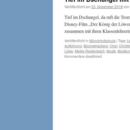
Veröffentlicht am
23. November 2018
von
Tief im Dschungel, da ruft die Tro
Disney-Film „Der König der Löwen“
zusammen mit ihren Klassenlehrer
Veröffentlicht in
Münchhofschule
|
Tags
1
Aufführung
,
Boomwhackers
,
Chor
,
Christ
Löwe
,
Meike Reidenbach
,
Musik
,
Musikun
für
Kommentare deaktiviert
Tief
im
Dschungel
mit
der
„Löwen-
Band“