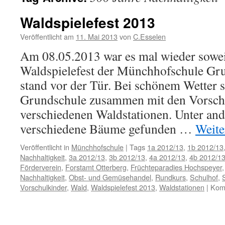
Waldspielefest 2013
Veröffentlicht am
11. Mai 2013
von
C.Esselen
Am 08.05.2013 war es mal wieder soweit
Waldspielefest der Münchhofschule Gr
stand vor der Tür. Bei schönem Wetter s
Grundschule zusammen mit den Vorsch
verschiedenen Waldstationen. Unter an
verschiedene Bäume gefunden …
Weite
Veröffentlicht in
Münchhofschule
|
Tags
1a 2012/13
,
1b 2012/13
Nachhaltigkeit
,
3a 2012/13
,
3b 2012/13
,
4a 2012/13
,
4b 2012/1
Förderverein
,
Forstamt Otterberg
,
Früchteparadies Hochspeyer
Nachhaltigkeit
,
Obst- und Gemüsehandel
,
Rundkurs
,
Schulhof
,
Vorschulkinder
,
Wald
,
Waldspielefest 2013
,
Waldstationen
|
Komm