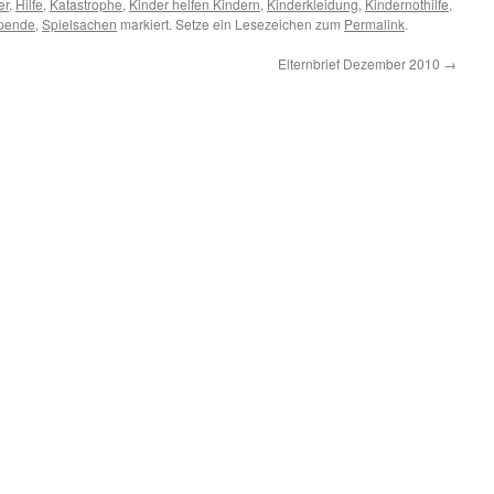
er
,
Hilfe
,
Katastrophe
,
Kinder helfen Kindern
,
Kinderkleidung
,
Kindernothilfe
,
pende
,
Spielsachen
markiert. Setze ein Lesezeichen zum
Permalink
.
Elternbrief Dezember 2010
→