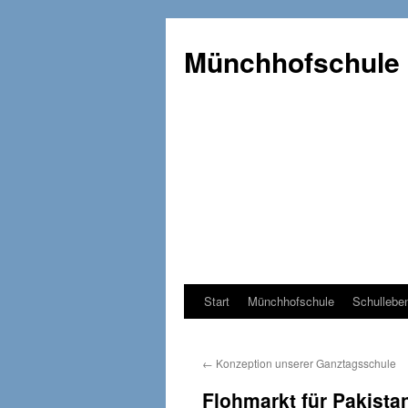
Münchhofschule
Start
Münchhofschule
Schullebe
Weiter
zum
←
Konzeption unserer Ganztagsschule
Content
Flohmarkt für Pakista