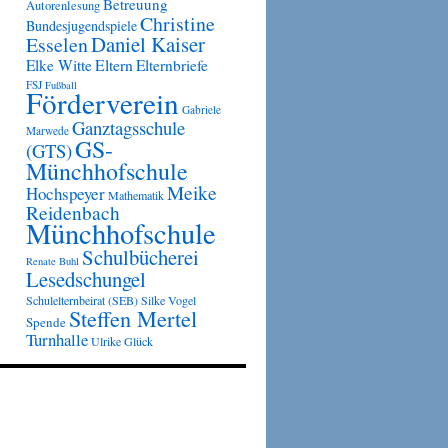
Betreuung
Autorenlesung
Christine
Bundesjugendspiele
Daniel Kaiser
Esselen
Eltern
Elke Witte
Elternbriefe
FSJ
Fußball
Förderverein
Gabriele
Ganztagsschule
Marwede
GS-
(GTS)
Münchhofschule
Meike
Hochspeyer
Mathematik
Reidenbach
Münchhofschule
Schulbücherei
Renate Buhl
Lesedschungel
Schulelternbeirat (SEB)
Silke Vogel
Steffen Mertel
Spende
Turnhalle
Ulrike Glück