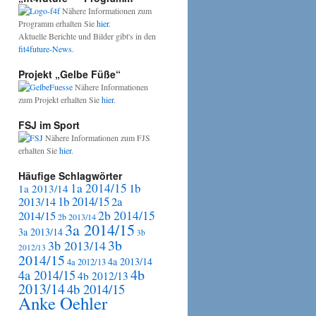
Nähere Informationen zum
Programm erhalten Sie
hier
.
Aktuelle Berichte und Bilder gibt's in den
fit4future-News
.
Projekt „Gelbe Füße“
Nähere Informationen
zum Projekt erhalten Sie
hier
.
FSJ im Sport
Nähere Informationen zum FJS
erhalten Sie
hier
.
Häufige Schlagwörter
1a 2014/15
1b
1a 2013/14
2013/14
1b 2014/15
2a
2b 2014/15
2014/15
2b 2013/14
3a 2014/15
3a 2013/14
3b
3b
3b 2013/14
2012/13
2014/15
4a 2013/14
4a 2012/13
4b
4a 2014/15
4b 2012/13
2013/14
4b 2014/15
Anke Oehler