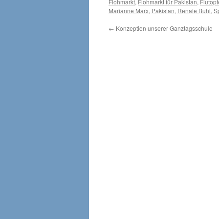
Flohmarkt
,
Flohmarkt für Pakistan
,
Flutopf
Marianne Marx
,
Pakistan
,
Renate Buhl
,
S
←
Konzeption unserer Ganztagsschule