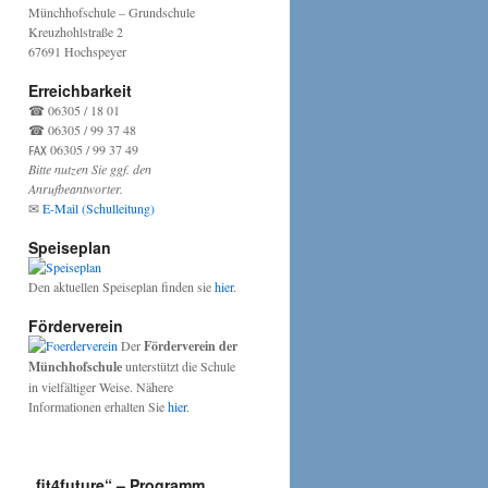
Münchhofschule – Grundschule
Kreuzhohlstraße 2
67691 Hochspeyer
Erreichbarkeit
☎ 06305 / 18 01
☎ 06305 / 99 37 48
℻ 06305 / 99 37 49
Bitte nutzen Sie ggf. den
Anrufbeantworter.
✉
E-Mail (Schulleitung)
Speiseplan
Den aktuellen Speiseplan finden sie
hier
.
Förderverein
Der
Förderverein der
Münchhofschule
unterstützt die Schule
in vielfältiger Weise. Nähere
Informationen erhalten Sie
hier
.
„fit4future“ – Programm