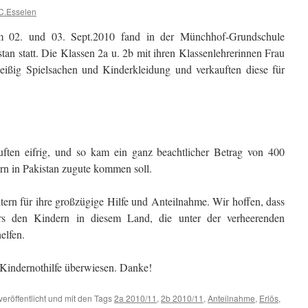
C.Esselen
 02. und 03. Sept.2010 fand in der Münchhof-Grundschule
tan statt. Die Klassen 2a u. 2b mit ihren Klassenlehrerinnen Frau
ißig Spielsachen und Kinderkleidung und verkauften diese für
uften eifrig, und so kam ein ganz beachtlicher Betrag von 400
n in Pakistan zugute kommen soll.
tern für ihre großzügige Hilfe und Anteilnahme. Wir hoffen, dass
ers den Kindern in diesem Land, die unter der verheerenden
elfen.
Kindernothilfe überwiesen. Danke!
veröffentlicht und mit den Tags
2a 2010/11
,
2b 2010/11
,
Anteilnahme
,
Erlös
,