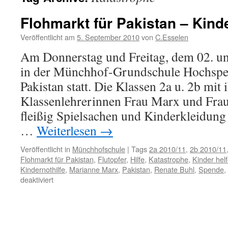
Flohmarkt für Pakistan – Kind
Veröffentlicht am
5. September 2010
von
C.Esselen
Am Donnerstag und Freitag, dem 02. un
in der Münchhof-Grundschule Hochspey
Pakistan statt. Die Klassen 2a u. 2b mit 
Klassenlehrerinnen Frau Marx und Fra
fleißig Spielsachen und Kinderkleidung
…
Weiterlesen
→
Veröffentlicht in
Münchhofschule
|
Tags
2a 2010/11
,
2b 2010/11
Flohmarkt für Pakistan
,
Flutopfer
,
Hilfe
,
Katastrophe
,
Kinder hel
Kindernothilfe
,
Marianne Marx
,
Pakistan
,
Renate Buhl
,
Spende
,
für
deaktiviert
Flohmarkt
für
Pakistan
–