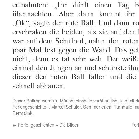
ermahnten: „Ihr dürft einen Tag b
übernachten. Aber dann kommt ihr 
„Ok“, sagte der rote Ball. Und dann rol
erschraken die beiden, als sie auf de
war auf dem Schulhof, nahm den roten
paar Mal fest gegen die Wand. Das gef
nicht, denn es tat sehr weh. Der weiß
einmal den Jungen an und schubste ihn
dieser den roten Ball fallen und die
schnell abhauen.
Dieser Beitrag wurde in
Münchhofschule
veröffentlicht und mit 
Feriengeschichten
,
Marcel Schuler
,
Sommerferien
,
Turnhalle
mar
Permalink
.
←
Feriengeschichten – Die Bilder
Fer