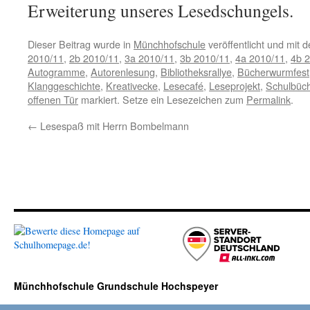
Erweiterung unseres Lesedschungels.
Dieser Beitrag wurde in
Münchhofschule
veröffentlicht und mit 
2010/11
,
2b 2010/11
,
3a 2010/11
,
3b 2010/11
,
4a 2010/11
,
4b 
Autogramme
,
Autorenlesung
,
Bibliotheksrallye
,
Bücherwurmfest
Klanggeschichte
,
Kreativecke
,
Lesecafé
,
Leseprojekt
,
Schulbüch
offenen Tür
markiert. Setze ein Lesezeichen zum
Permalink
.
←
Lesespaß mit Herrn Bombelmann
Münchhofschule Grundschule Hochspeyer