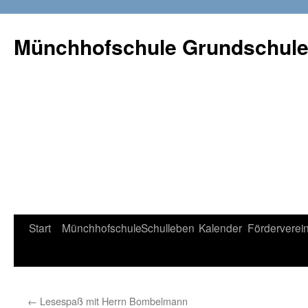
Münchhofschule Grundschul
Weiter
Start
Münchhofschule
Schulleben
Kalender
Förderverei
zum
Content
←
Lesespaß mit Herrn Bombelmann