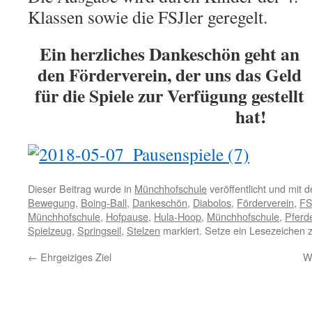
Klassen sowie die FSJler geregelt.
Ein herzliches Dankeschön geht an
den Förderverein, der uns das Geld
für die Spiele zur Verfügung gestellt
hat!
Dieser Beitrag wurde in
Münchhofschule
veröffentlicht und mit 
Bewegung
,
Boing-Ball
,
Dankeschön
,
Diabolos
,
Förderverein
,
FS
Münchhofschule
,
Hofpause
,
Hula-Hoop
,
Münchhofschule
,
Pferd
Spielzeug
,
Springseil
,
Stelzen
markiert. Setze ein Lesezeichen
←
Ehrgeiziges Ziel
W