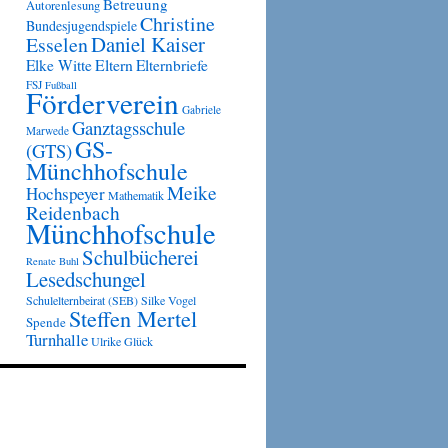
Betreuung
Autorenlesung
Christine
Bundesjugendspiele
Daniel Kaiser
Esselen
Eltern
Elke Witte
Elternbriefe
FSJ
Fußball
Förderverein
Gabriele
Ganztagsschule
Marwede
GS-
(GTS)
Münchhofschule
Meike
Hochspeyer
Mathematik
Reidenbach
Münchhofschule
Schulbücherei
Renate Buhl
Lesedschungel
Schulelternbeirat (SEB)
Silke Vogel
Steffen Mertel
Spende
Turnhalle
Ulrike Glück