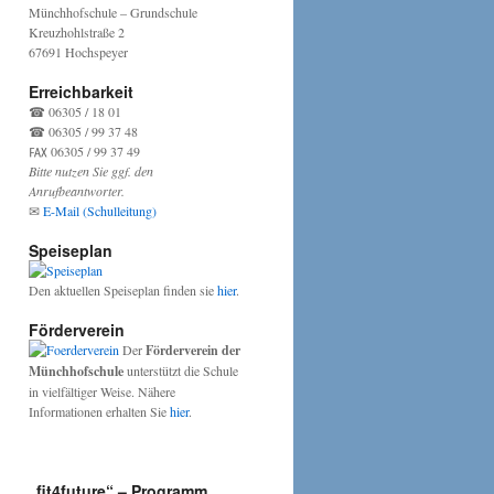
Münchhofschule – Grundschule
Kreuzhohlstraße 2
67691 Hochspeyer
Erreichbarkeit
☎ 06305 / 18 01
☎ 06305 / 99 37 48
℻ 06305 / 99 37 49
Bitte nutzen Sie ggf. den
Anrufbeantworter.
✉
E-Mail (Schulleitung)
Speiseplan
Den aktuellen Speiseplan finden sie
hier
.
Förderverein
Der
Förderverein der
Münchhofschule
unterstützt die Schule
in vielfältiger Weise. Nähere
Informationen erhalten Sie
hier
.
„fit4future“ – Programm