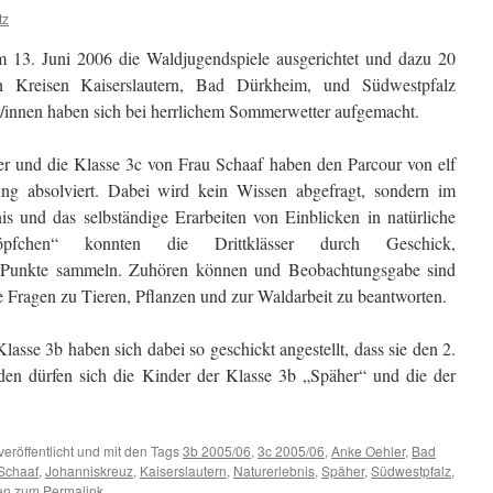
tz
m 13. Juni 2006 die Waldjugendspiele ausgerichtet und dazu 20
en Kreisen Kaiserslautern, Bad Dürkheim, und Südwestpfalz
/innen haben sich bei herrlichem Sommerwetter aufgemacht.
r und die Klasse 3c von Frau Schaaf haben den Parcour von elf
ng absolviert. Dabei wird kein Wissen abgefragt, sondern im
is und das selbständige Erarbeiten von Einblicken in natürliche
fchen“ konnten die Drittklässer durch Geschick,
 Punkte sammeln. Zuhören können und Beobachtungsgabe sind
e Fragen zu Tieren, Pflanzen und zur Waldarbeit zu beantworten.
asse 3b haben sich dabei so geschickt angestellt, dass sie den 2.
den dürfen sich die Kinder der Klasse 3b „Späher“ und die der
veröffentlicht und mit den Tags
3b 2005/06
,
3c 2005/06
,
Anke Oehler
,
Bad
Schaaf
,
Johanniskreuz
,
Kaiserslautern
,
Naturerlebnis
,
Späher
,
Südwestpfalz
,
hen zum
Permalink
.