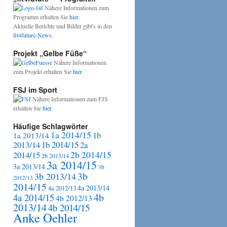
Nähere Informationen zum
Programm erhalten Sie
hier
.
Aktuelle Berichte und Bilder gibt's in den
fit4future-News
.
Projekt „Gelbe Füße“
Nähere Informationen
zum Projekt erhalten Sie
hier
.
FSJ im Sport
Nähere Informationen zum FJS
erhalten Sie
hier
.
Häufige Schlagwörter
1a 2014/15
1b
1a 2013/14
2013/14
1b 2014/15
2a
2b 2014/15
2014/15
2b 2013/14
3a 2014/15
3a 2013/14
3b
3b
3b 2013/14
2012/13
2014/15
4a 2013/14
4a 2012/13
4b
4a 2014/15
4b 2012/13
2013/14
4b 2014/15
Anke Oehler