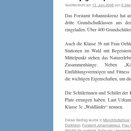
Veröffentlicht am
13. Juni 2006
von
E.Stei
Das Forstamt Johanniskreuz hat a
dritte Grundschulklassen aus d
eingeladen. Über 400 Grundschüler
Auch die Klasse 3b mit Frau Oehle
Stationen im Wald mit Begeisteru
Mittelpunkt stehen das Naturerlebn
Zusammenhänge. Neben „Köp
Einfühlungsvermögen und Fitness
die wichtigen Eigenschaften, um di
Die Schülerinnen und Schüler der Kl
Platz errungen haben. Laut Urkun
Klasse 3c „Waldläufer“ nennen.
Dieser Beitrag wurde in
Münchhofschule
Dürkheim
,
Forstamt Johanniskreuz
,
Frau 
Waldläufer
markiert. Setze ein Lesezeic