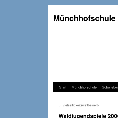
Münchhofschule
Start
Münchhofschule
Schullebe
Weiter
zum
←
Vielseitigkeitswettbewerb
Content
Waldjugendspiele 200