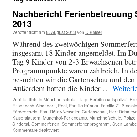
Nachbericht Ferienbetreuung
2013
Veröffentlicht am
8. August 2013
von
D.Kaiser
Während des zweiwöchigen Sommerfer
insgesamt 18 Kinder angemeldet. Im Du
Tag 9 Kinder von 2-3 Erwachsenen betr
Programmpunkte waren zahlreich. In de
besuchten wir die Gartenschau und den
Außerdem hatten die Kinder …
Weiterl
Veröffentlicht in
Münchhofschule
|
Tags
Bereitschaftspolizei
,
Bre
Enkenbach-Alsenborn
,
Esel
,
Familie Hübner
,
Familie Zinßmeiste
Förderverein
,
Frau Röller-Nesseler
,
Gartenschau
,
Herr Dobmeye
Kaiserslautern
,
Münchhof-Feriencamp
,
Münchhofschule
,
Polizei
Sindeltal
,
Sommerferien
,
Sommerferienprogramm
,
Sven Lambe
für
Kommentare deaktiviert
Nachbericht