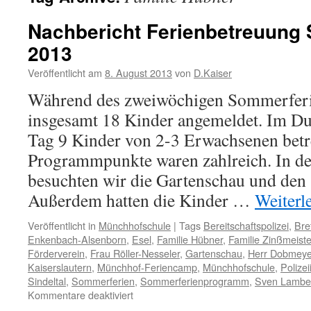
Nachbericht Ferienbetreuung
2013
Veröffentlicht am
8. August 2013
von
D.Kaiser
Während des zweiwöchigen Sommerfer
insgesamt 18 Kinder angemeldet. Im Du
Tag 9 Kinder von 2-3 Erwachsenen betr
Programmpunkte waren zahlreich. In de
besuchten wir die Gartenschau und den
Außerdem hatten die Kinder …
Weiterl
Veröffentlicht in
Münchhofschule
|
Tags
Bereitschaftspolizei
,
Bre
Enkenbach-Alsenborn
,
Esel
,
Familie Hübner
,
Familie Zinßmeiste
Förderverein
,
Frau Röller-Nesseler
,
Gartenschau
,
Herr Dobmeye
Kaiserslautern
,
Münchhof-Feriencamp
,
Münchhofschule
,
Polizei
Sindeltal
,
Sommerferien
,
Sommerferienprogramm
,
Sven Lambe
für
Kommentare deaktiviert
Nachbericht