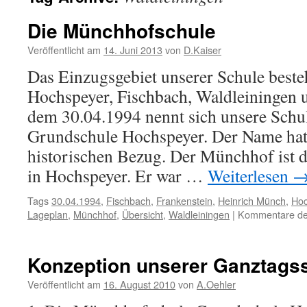
Die Münchhofschule
Veröffentlicht am
14. Juni 2013
von
D.Kaiser
Das Einzugsgebiet unserer Schule beste
Hochspeyer, Fischbach, Waldleiningen u
dem 30.04.1994 nennt sich unsere Sch
Grundschule Hochspeyer. Der Name hat 
historischen Bezug. Der Münchhof ist d
in Hochspeyer. Er war …
Weiterlesen
Tags
30.04.1994
,
Fischbach
,
Frankenstein
,
Heinrich Münch
,
Hoc
Lageplan
,
Münchhof
,
Übersicht
,
Waldleiningen
|
Kommentare dea
Konzeption unserer Ganztags
Veröffentlicht am
16. August 2010
von
A.Oehler