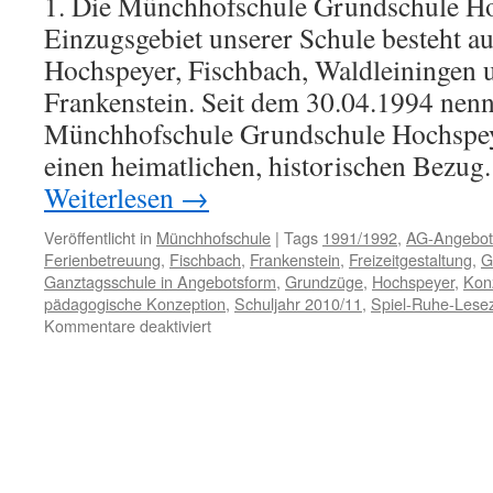
1. Die Münchhofschule Grundschule H
Einzugsgebiet unserer Schule besteht a
Hochspeyer, Fischbach, Waldleiningen u
Frankenstein. Seit dem 30.04.1994 nenn
Münchhofschule Grundschule Hochspey
einen heimatlichen, historischen Bezu
Weiterlesen
→
Veröffentlicht in
Münchhofschule
|
Tags
1991/1992
,
AG-Angebot
Ferienbetreuung
,
Fischbach
,
Frankenstein
,
Freizeitgestaltung
,
G
Ganztagsschule in Angebotsform
,
Grundzüge
,
Hochspeyer
,
Kon
pädagogische Konzeption
,
Schuljahr 2010/11
,
Spiel-Ruhe-Lesez
für
Kommentare deaktiviert
Konzeption
unserer
Ganztagsschule