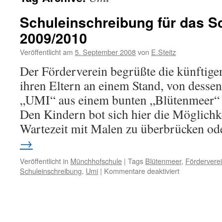
Schuleinschreibung für das S
2009/2010
Veröffentlicht am
5. September 2008
von
E.Steitz
Der Förderverein begrüßte die künftig
ihren Eltern an einem Stand, von desse
„UMI“ aus einem bunten „Blütenmeer“ 
Den Kindern bot sich hier die Möglichke
Wartezeit mit Malen zu überbrücken o
→
Veröffentlicht in
Münchhofschule
|
Tags
Blütenmeer
,
Fördervere
für
Schuleinschreibung
,
Umi
|
Kommentare deaktiviert
Schuleinschr
für
das
Schuljahr
2009/2010