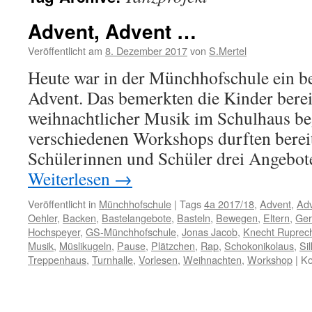
Advent, Advent …
Veröffentlicht am
8. Dezember 2017
von
S.Mertel
Heute war in der Münchhofschule ein b
Advent. Das bemerkten die Kinder bereit
weihnachtlicher Musik im Schulhaus b
verschiedenen Workshops durften bereit
Schülerinnen und Schüler drei Angebo
Weiterlesen
→
Veröffentlicht in
Münchhofschule
|
Tags
4a 2017/18
,
Advent
,
Adv
Oehler
,
Backen
,
Bastelangebote
,
Basteln
,
Bewegen
,
Eltern
,
Ger
Hochspeyer
,
GS-Münchhofschule
,
Jonas Jacob
,
Knecht Ruprec
Musik
,
Müslikugeln
,
Pause
,
Plätzchen
,
Rap
,
Schokonikolaus
,
Si
Treppenhaus
,
Turnhalle
,
Vorlesen
,
Weihnachten
,
Workshop
|
Ko