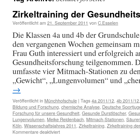
Zirkeltraining der Gesundheit
Veröffentlicht am
21. September 2011
von
C.Esselen
Die Klassen 4a und 4b der Grundschule
den vergangenen Wochen gemeinsam mit
Frau Guth interessiert und erfolgreich 
Gesundheitsforschung teilgenommen. Da
umfasste vier Mitmach-Stationen zu de
„Gewicht“, „Lungenvolumen“ und „ch
→
Veröffentlicht in
Münchhofschule
|
Tags
4a 2011/12
,
4b 2011/12
Bildung und Forschung
,
chemische Analyse
,
Deutsche Sportjug
Forschung für unsere Gesundheit
,
Gesunde Durstlöscher
,
Gesun
Lungenvolumen
,
Meike Reidenbach
,
Mitmach-Stationen
,
Säure
Köln
,
Wissenschaftsjahres 2011
,
Zirkeltraining
,
Zirkeltraining d
für
Kommentare deaktiviert
Zirkeltraining