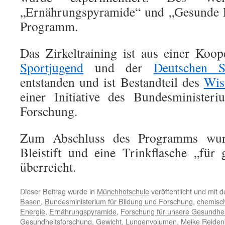
„Ernährungspyramide“ und „Gesunde D
Programm.
Das Zirkeltraining ist aus einer Koo
Sportjugend
und der
Deutschen S
entstanden und ist Bestandteil des
Wis
einer Initiative des Bundesminister
Forschung.
Zum Abschluss des Programms wur
Bleistift und eine Trinkflasche „für
überreicht.
Dieser Beitrag wurde in
Münchhofschule
veröffentlicht und mit 
Basen
,
Bundesministerium für Bildung und Forschung
,
chemisc
Energie
,
Ernährungspyramide
,
Forschung für unsere Gesundhei
Gesundheitsforschung
,
Gewicht
,
Lungenvolumen
,
Meike Reide