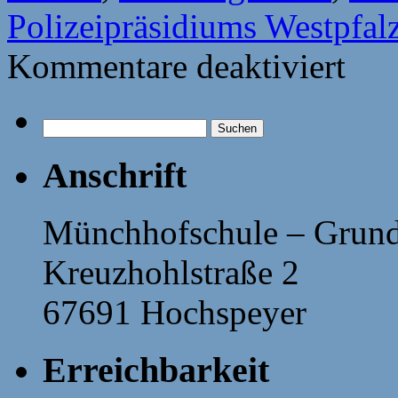
Polizeipräsidiums Westpfal
für
Kommentare deaktiviert
Besuch
der
Polizeip
Suchen
nach:
Anschrift
Münchhofschule – Grund
Kreuzhohlstraße 2
67691 Hochspeyer
Erreichbarkeit