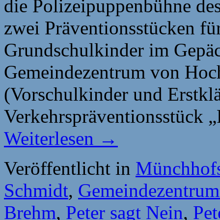
die Polizeipuppenbühne des
zwei Präventionsstücken fü
Grundschulkinder im Gepäck
Gemeindezentrum von Hochs
(Vorschulkinder und Erstkl
Verkehrspräventionsstück „
Weiterlesen
→
Veröffentlicht in
Münchhofs
Schmidt
,
Gemeindezentrum
Brehm
,
Peter sagt Nein
,
Pet