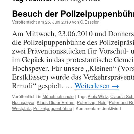
Besuch der Polizeipuppenbüh
Veröffentlicht am
25. Juni 2010
von
C.Esselen
Am Mittwoch, 23.06.2010 und Donners
die Polizeipuppenbühne des Polizeipräs
zwei Präventionsstücken für Vorschul-
im Gepäck in das protestantische Geme
Hochspeyer. Für unsere „Kleinen“ (Vor
Erstklässer) wurde das Verkehrsprävent
Rrrudi“ gespielt. …
Weiterlesen
→
Veröffentlicht in
Münchhofschule
|
Tags
Alois Wirtz
,
Claudia Sch
Hochspeyer
,
Klaus-Dieter Brehm
,
Peter sagt Nein
,
Peter und Rr
für
Westpfalz
,
Polizeipuppenbühne
|
Kommentare deaktiviert
Besuc
der
Polize