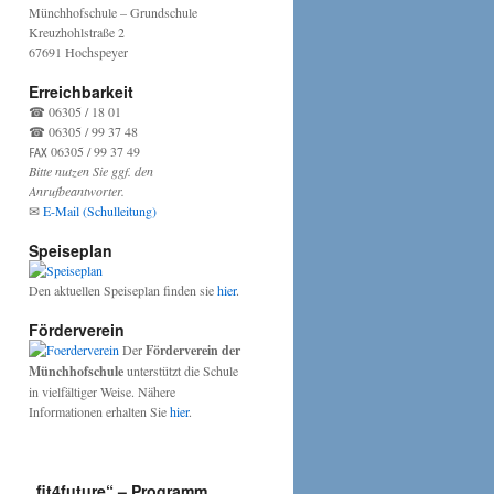
Münchhofschule – Grundschule
Kreuzhohlstraße 2
67691 Hochspeyer
Erreichbarkeit
☎ 06305 / 18 01
☎ 06305 / 99 37 48
℻ 06305 / 99 37 49
Bitte nutzen Sie ggf. den
Anrufbeantworter.
✉
E-Mail (Schulleitung)
Speiseplan
Den aktuellen Speiseplan finden sie
hier
.
Förderverein
Der
Förderverein der
Münchhofschule
unterstützt die Schule
in vielfältiger Weise. Nähere
Informationen erhalten Sie
hier
.
„fit4future“ – Programm