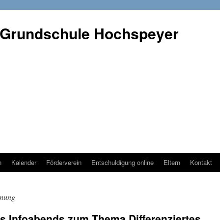
 Grundschule Hochspeyer
n
Kalender
Förderverein
Entschuldigung online
Eltern
Kontakt
dnung
 Infoabends zum Thema Differenziertes