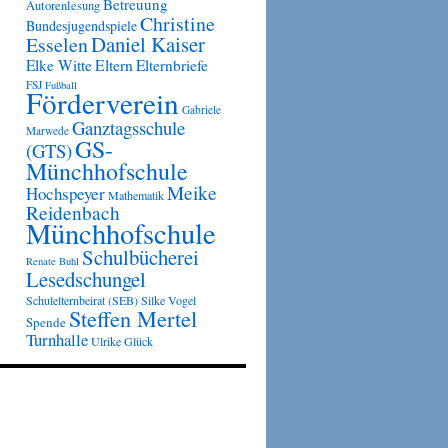
Betreuung
Autorenlesung
Christine
Bundesjugendspiele
Daniel Kaiser
Esselen
Eltern
Elke Witte
Elternbriefe
FSJ
Fußball
Förderverein
Gabriele
Ganztagsschule
Marwede
GS-
(GTS)
Münchhofschule
Meike
Hochspeyer
Mathematik
Reidenbach
Münchhofschule
Schulbücherei
Renate Buhl
Lesedschungel
Schulelternbeirat (SEB)
Silke Vogel
Steffen Mertel
Spende
Turnhalle
Ulrike Glück