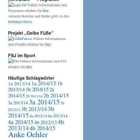
Nähere Informationen zum
Programm erhalten Sie
hier
.
Aktuelle Berichte und Bilder gibt's in den
fit4future-News
.
Projekt „Gelbe Füße“
Nähere Informationen
zum Projekt erhalten Sie
hier
.
FSJ im Sport
Nähere Informationen zum FJS
erhalten Sie
hier
.
Häufige Schlagwörter
1a 2014/15
1b
1a 2013/14
2013/14
1b 2014/15
2a
2b 2014/15
2014/15
2b 2013/14
3a 2014/15
3a 2013/14
3b
3b
3b 2013/14
2012/13
2014/15
4a 2013/14
4a 2012/13
4b
4a 2014/15
4b 2012/13
2013/14
4b 2014/15
Anke Oehler