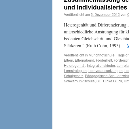
und Individualisiertes
Veröffentlicht am
5. Dezember 2012
von
Heterogenität und Differenzierung „
unterschiedliche Anstrengung für k
bedeuten Gleichschritt und Gleich
Stärkeren.“ (Ruth Cohn, 1993) …
W
Veröffentlicht in
Münchhofschule
|
Tags
di
Eltern
,
Elternabend
,
Förderheft
,
Fördersc
Heterogenität
,
Integrationskinder
,
Lehrpla
Lernstrategien
,
Lernvoraussetzungen
,
Le
Schulgesetz
,
Pädagogische Schulentwic
Schwerpunktschule
,
SG
,
Ulrike Glück
,
Unt