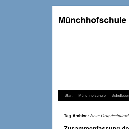
Münchhofschule
Start
Münchhofschule
Schullebe
Weiter
zum
Neue Grundschulor
Tag-Archive:
Content
Zusammenfassung des