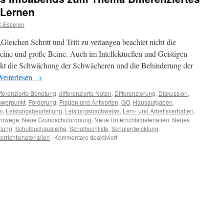
 Lernen
C.Esselen
Gleichen Schritt und Tritt zu verlangen beachtet nicht die
leine und große Beine. Auch im Intellektuellen und Geistigen
takt die Schwächung der Schwächeren und die Behinderung der
eiterlesen
→
fferenzierte Benotung
,
differenzierte Noten
,
Differenzierung
,
Diskussion
,
hwerpunkt
,
Förderung
,
Fragen und Antworten
,
GO
,
Hausaufgaben
,
n
,
Leistungsbeurteilung
,
Leistungsnachweise
,
Lern- und Arbeitsverhalten
,
rnwege
,
Neue Grundschulordnung
,
Neue Unterrichtsmaterialien
,
Neues
klung
,
Schulbuchausleihe
,
Schulbuchliste
,
Schulentwicklung
,
für
errichtsmaterialien
|
Kommentare deaktiviert
Zusammenfassung
des
Infoabends
zum
Thema
Differenziertes
und
Individualisiertes
Lernen