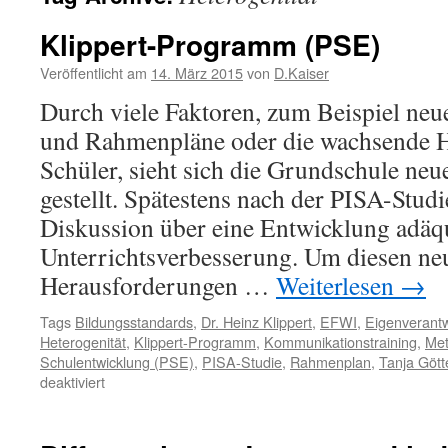
Klippert-Programm (PSE)
Veröffentlicht am
14. März 2015
von
D.Kaiser
Durch viele Faktoren, zum Beispiel neu
und Rahmenpläne oder die wachsende He
Schüler, sieht sich die Grundschule ne
gestellt. Spätestens nach der PISA-Studi
Diskussion über eine Entwicklung adäqu
Unterrichtsverbesserung. Um diesen ne
Herausforderungen …
Weiterlesen
→
Tags
Bildungsstandards
,
Dr. Heinz Klippert
,
EFWI
,
Eigenverantw
Heterogenität
,
Klippert-Programm
,
Kommunikationstraining
,
Met
Schulentwicklung (PSE)
,
PISA-Studie
,
Rahmenplan
,
Tanja Gött
für
deaktiviert
Klippert-
Programm
(PSE)