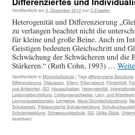
Differenziertes und Individual
Veröffentlicht am
5. Dezember 2012
von
C.Esselen
Heterogenität und Differenzierung „Glei
zu verlangen beachtet nicht die untersc
für kleine und große Beine. Auch im Int
Geistigen bedeuten Gleichschritt und Gl
Schwächung der Schwächeren und die 
Stärkeren.“ (Ruth Cohn, 1993) …
Weite
Veröffentlicht in
Münchhofschule
|
Tags
differenzierte Benotung
Differenzierung
,
Diskussion
,
Eltern
,
Elternabend
,
Förderheft
,
Fö
und Antworten
,
GO
,
Hausaufgaben
,
Heterogenität
,
Integrationsk
Leistungsbeurteilung
,
Leistungsnachweise
,
Lern- und Arbeitsver
Lernvoraussetzungen
,
Lernwege
,
Neue Grundschulordnung
,
Ne
Schulgesetz
,
Pädagogische Schulentwicklung
,
Schulbuchauslei
Schulentwicklung
,
Schwerpunktschule
,
SG
,
Ulrike Glück
,
Unterri
für
deaktiviert
Zusammenfassung
des