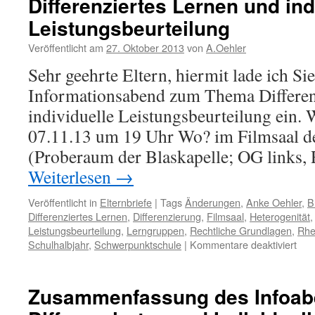
Differenziertes Lernen und ind
Leistungsbeurteilung
Veröffentlicht am
27. Oktober 2013
von
A.Oehler
Sehr geehrte Eltern, hiermit lade ich Si
Informationsabend zum Thema Differen
individuelle Leistungsbeurteilung ein.
07.11.13 um 19 Uhr Wo? im Filmsaal 
(Proberaum der Blaskapelle; OG links
Weiterlesen
→
Veröffentlicht in
Elternbriefe
|
Tags
Änderungen
,
Anke Oehler
,
B
Differenziertes Lernen
,
Differenzierung
,
Filmsaal
,
Heterogenität
Leistungsbeurteilung
,
Lerngruppen
,
Rechtliche Grundlagen
,
Rhe
für
Schulhalbjahr
,
Schwerpunktschule
|
Kommentare deaktiviert
Diff
Ler
und
Zusammenfassung des Infoa
indi
Leis