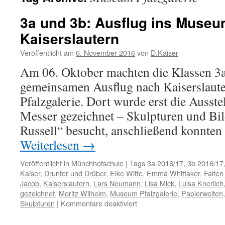
3a und 3b: Ausflug ins Museum
Kaiserslautern
Veröffentlicht am
6. November 2016
von
D.Kaiser
Am 06. Oktober machten die Klassen 3a
gemeinsamen Ausflug nach Kaiserslaut
Pfalzgalerie. Dort wurde erst die Ausst
Messer gezeichnet – Skulpturen und Bi
Russell“ besucht, anschließend konnten
Weiterlesen
→
Veröffentlicht in
Münchhofschule
|
Tags
3a 2016/17
,
3b 2016/17
Kaiser
,
Drunter und Drüber
,
Elke Witte
,
Emma Whittaker
,
Falten
Jacob
,
Kaiserslautern
,
Lars Neumann
,
Lisa Mick
,
Luisa Knerlich
gezeichnet
,
Moritz Wilhelm
,
Museum Pfalzgalerie
,
Papierwelten
für
Skulpturen
|
Kommentare deaktiviert
3a
und