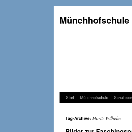
Münchhofschule
Start
Münchhofschule
Schullebe
Weiter
zum
Moritz Wilhelm
Tag-Archive:
Content
Bilder zur Faschingsp