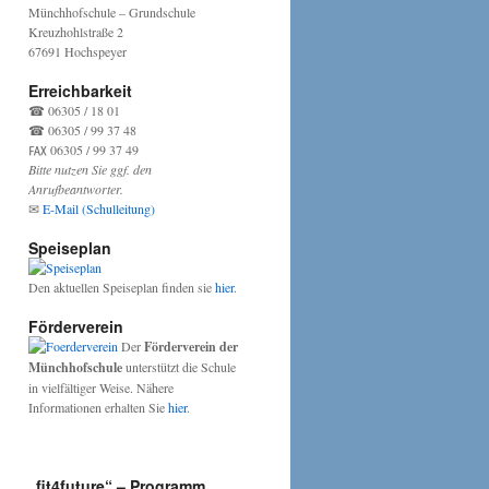
Münchhofschule – Grundschule
Kreuzhohlstraße 2
67691 Hochspeyer
Erreichbarkeit
☎ 06305 / 18 01
☎ 06305 / 99 37 48
℻ 06305 / 99 37 49
Bitte nutzen Sie ggf. den
Anrufbeantworter.
✉
E-Mail (Schulleitung)
Speiseplan
Den aktuellen Speiseplan finden sie
hier
.
Förderverein
Der
Förderverein der
Münchhofschule
unterstützt die Schule
in vielfältiger Weise. Nähere
Informationen erhalten Sie
hier
.
„fit4future“ – Programm