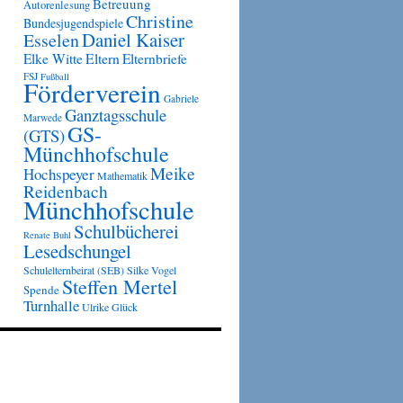
Betreuung
Autorenlesung
Christine
Bundesjugendspiele
Daniel Kaiser
Esselen
Eltern
Elke Witte
Elternbriefe
FSJ
Fußball
Förderverein
Gabriele
Ganztagsschule
Marwede
GS-
(GTS)
Münchhofschule
Meike
Hochspeyer
Mathematik
Reidenbach
Münchhofschule
Schulbücherei
Renate Buhl
Lesedschungel
Schulelternbeirat (SEB)
Silke Vogel
Steffen Mertel
Spende
Turnhalle
Ulrike Glück