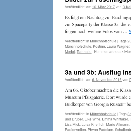
Veröffentlicht am
10. März 2017
von
D.Ka
Es folgt ein Nachtrag zur Fasching
zur Spaceparty der Klasse 3a, die v
folgen noch weitere Fotos vom …
W
Veröffentlicht in
Münchhofschule
|
Tags
2
Münchhofschule
,
Kostüm
,
Laura Wagner
,
Mertel
,
Turnhalle
|
Kommentare deaktivier
3a und 3b: Ausflug in
Veröffentlicht am
6. November 2016
von
D
Am 06. Oktober machten die Klasse
Museum Pfalzgalerie. Dort wurde e
Bildkörper von Georgia Russell“ b
Veröffentlicht in
Münchhofschule
|
Tags
3
und Drüber
,
Elke Witte
,
Emma Whittaker
,
Lisa Mick
,
Luisa Knerlich
,
Marie Allmann
,
Papierwelten
,
Phynn Padeken
,
Schattenb