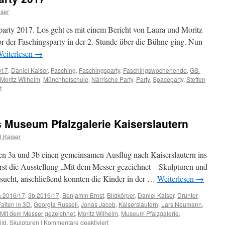
iser
sparty 2017. Los geht es mit einem Bericht von Laura und Moritz
or der Faschingsparty in der 2. Stunde über die Bühne ging. Nun
eiterlesen
→
017
,
Daniel Kaiser
,
Fasching
,
Faschingsparty
,
Faschingswochenende
,
GS-
Moritz Wilhelm
,
Münchhofschule
,
Närrische Party
,
Party
,
Spaceparty
,
Steffen
für
t
Bilder
zur
Faschingsparty
s Museum Pfalzgalerie Kaiserslautern
2017
.Kaiser
n 3a und 3b einen gemeinsamen Ausflug nach Kaiserslautern ins
rst die Ausstellung „Mit dem Messer gezeichnet – Skulpturen und
esucht, anschließend konnten die Kinder in der …
Weiterlesen
→
a 2016/17
,
3b 2016/17
,
Benjamin Ernst
,
Bildkörper
,
Daniel Kaiser
,
Drunter
Falten in 3D
,
Georgia Russell
,
Jonas Jacob
,
Kaiserslautern
,
Lars Neumann
,
Mit dem Messer gezeichnet
,
Moritz Wilhelm
,
Museum Pfalzgalerie
,
für
ild
,
Skulpturen
|
Kommentare deaktiviert