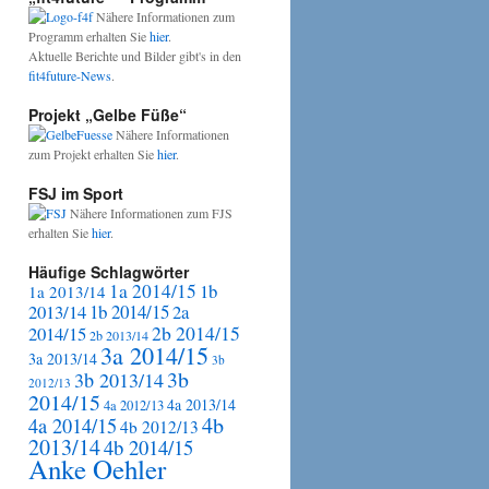
Nähere Informationen zum
Programm erhalten Sie
hier
.
Aktuelle Berichte und Bilder gibt's in den
fit4future-News
.
Projekt „Gelbe Füße“
Nähere Informationen
zum Projekt erhalten Sie
hier
.
FSJ im Sport
Nähere Informationen zum FJS
erhalten Sie
hier
.
Häufige Schlagwörter
1a 2014/15
1b
1a 2013/14
2013/14
1b 2014/15
2a
2b 2014/15
2014/15
2b 2013/14
3a 2014/15
3a 2013/14
3b
3b
3b 2013/14
2012/13
2014/15
4a 2013/14
4a 2012/13
4b
4a 2014/15
4b 2012/13
2013/14
4b 2014/15
Anke Oehler