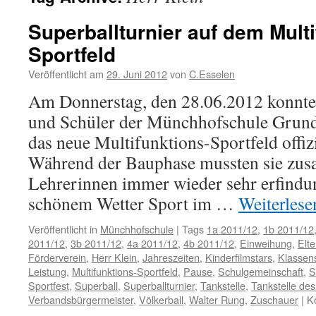
Superballturnier auf dem Multi
Sportfeld
Veröffentlicht am
29. Juni 2012
von
C.Esselen
Am Donnerstag, den 28.06.2012 konnte
und Schüler der Münchhofschule Grun
das neue Multifunktions-Sportfeld offiz
Während der Bauphase mussten sie zus
Lehrerinnen immer wieder sehr erfindun
schönem Wetter Sport im …
Weiterles
Veröffentlicht in
Münchhofschule
|
Tags
1a 2011/12
,
1b 2011/12
2011/12
,
3b 2011/12
,
4a 2011/12
,
4b 2011/12
,
Einweihung
,
Elte
Förderverein
,
Herr Klein
,
Jahreszeiten
,
Kinderfilmstars
,
Klassen
Leistung
,
Multifunktions-Sportfeld
,
Pause
,
Schulgemeinschaft
,
S
Sportfest
,
Superball
,
Superballturnier
,
Tankstelle
,
Tankstelle des
Verbandsbürgermeister
,
Völkerball
,
Walter Rung
,
Zuschauer
|
K