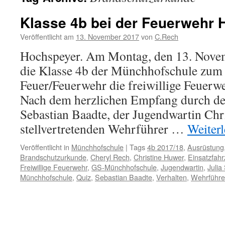
Klasse 4b bei der Feuerwehr
Veröffentlicht am
13. November 2017
von
C.Rech
Hochspeyer. Am Montag, den 13. Nove
die Klasse 4b der Münchhofschule zum
Feuer/Feuerwehr die freiwillige Feuerw
Nach dem herzlichen Empfang durch de
Sebastian Baadte, der Jugendwartin Ch
stellvertretenden Wehrführer …
Weiter
Veröffentlicht in
Münchhofschule
|
Tags
4b 2017/18
,
Ausrüstung
Brandschutzurkunde
,
Cheryl Rech
,
Christine Huwer
,
Einsatzfah
Freiwillige Feuerwehr
,
GS-Münchhofschule
,
Jugendwartin
,
Julia
Münchhofschule
,
Quiz
,
Sebastian Baadte
,
Verhalten
,
Wehrführe