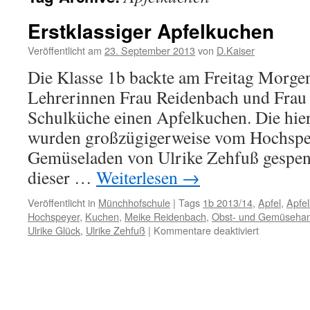
Erstklassiger Apfelkuchen
Veröffentlicht am
23. September 2013
von
D.Kaiser
Die Klasse 1b backte am Freitag Morge
Lehrerinnen Frau Reidenbach und Frau 
Schulküche einen Apfelkuchen. Die hier
wurden großzügigerweise vom Hochspe
Gemüseladen von Ulrike Zehfuß gespen
dieser …
Weiterlesen
→
Veröffentlicht in
Münchhofschule
|
Tags
1b 2013/14
,
Apfel
,
Apfe
Hochspeyer
,
Kuchen
,
Meike Reidenbach
,
Obst- und Gemüsehan
für
Ulrike Glück
,
Ulrike Zehfuß
|
Kommentare deaktiviert
Erstklassig
Apfelkuche