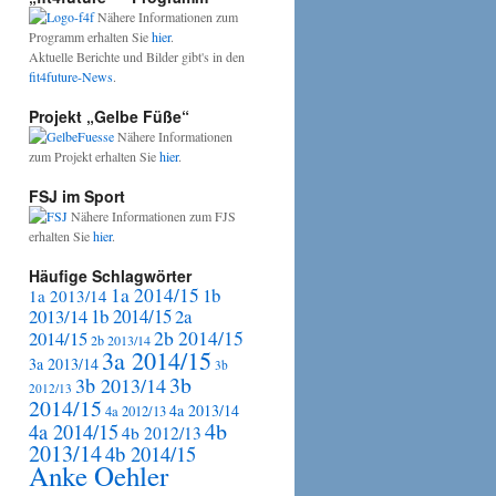
Nähere Informationen zum
Programm erhalten Sie
hier
.
Aktuelle Berichte und Bilder gibt's in den
fit4future-News
.
Projekt „Gelbe Füße“
Nähere Informationen
zum Projekt erhalten Sie
hier
.
FSJ im Sport
Nähere Informationen zum FJS
erhalten Sie
hier
.
Häufige Schlagwörter
1a 2014/15
1b
1a 2013/14
2013/14
1b 2014/15
2a
2b 2014/15
2014/15
2b 2013/14
3a 2014/15
3a 2013/14
3b
3b
3b 2013/14
2012/13
2014/15
4a 2013/14
4a 2012/13
4b
4a 2014/15
4b 2012/13
2013/14
4b 2014/15
Anke Oehler