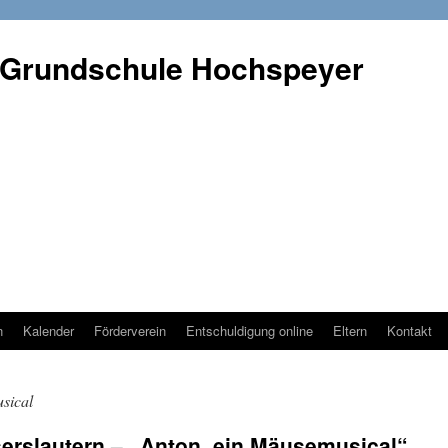
 Grundschule Hochspeyer
n
Kalender
Förderverein
Entschuldigung online
Eltern
Kontakt
sical
erslautern – „Anton, ein Mäusemusical“