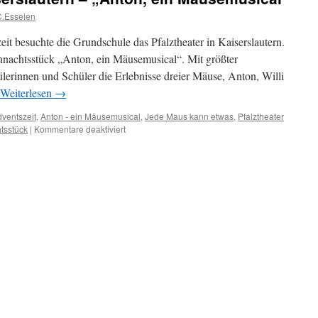
C.Esselen
it besuchte die Grundschule das Pfalztheater in Kaiserslautern.
hnachtsstück „Anton, ein Mäusemusical“. Mit größter
lerinnen und Schüler die Erlebnisse dreier Mäuse, Anton, Willi
Weiterlesen
→
ventszeit
,
Anton - ein Mäusemusical
,
Jede Maus kann etwas
,
Pfalztheater
für
tsstück
|
Kommentare deaktiviert
Theaterbesuch
in
Kaiserslautern
–
„Anton,
ein
Mäusemusical“