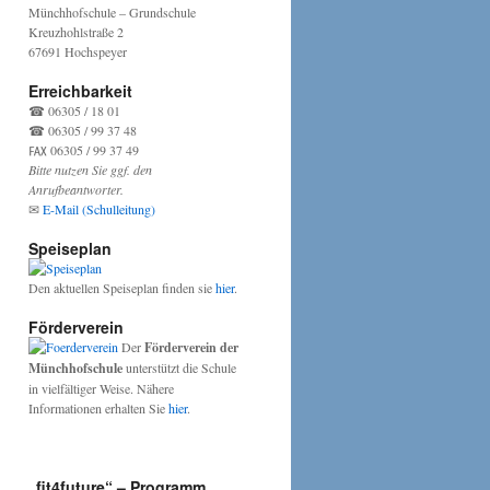
Münchhofschule – Grundschule
Kreuzhohlstraße 2
67691 Hochspeyer
Erreichbarkeit
☎ 06305 / 18 01
☎ 06305 / 99 37 48
℻ 06305 / 99 37 49
Bitte nutzen Sie ggf. den
Anrufbeantworter.
✉
E-Mail (Schulleitung)
Speiseplan
Den aktuellen Speiseplan finden sie
hier
.
Förderverein
Der
Förderverein der
Münchhofschule
unterstützt die Schule
in vielfältiger Weise. Nähere
Informationen erhalten Sie
hier
.
„fit4future“ – Programm