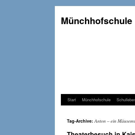
Münchhofschule
Start
Münchhofschule
Schullebe
Weiter
zum
Anton – ein Mäusemu
Tag-Archive:
Content
Theaterbesuch in Kais