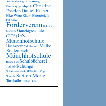
Betreuung
Autorenlesung
Christine
Bundesjugendspiele
Daniel Kaiser
Esselen
Eltern
Elke Witte
Elternbriefe
FSJ
Fußball
Förderverein
Gabriele
Ganztagsschule
Marwede
GS-
(GTS)
Münchhofschule
Meike
Hochspeyer
Mathematik
Reidenbach
Münchhofschule
Schulbücherei
Renate Buhl
Lesedschungel
Schulelternbeirat (SEB)
Silke Vogel
Steffen Mertel
Spende
Turnhalle
Ulrike Glück