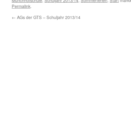
Münchhofschule
,
Schuljahr 2013/14
,
Sommerferien
,
Start
markie
Permalink
.
←
AGs der GTS – Schuljahr 2013/14