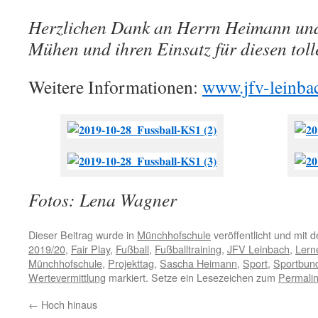
Herzlichen Dank an Herrn Heimann und 
Mühen und ihren Einsatz für diesen toll
Weitere Informationen:
www.jfv-leinba
Fotos: Lena Wagner
Dieser Beitrag wurde in
Münchhofschule
veröffentlicht und mit 
2019/20
,
Fair Play
,
Fußball
,
Fußballtraining
,
JFV Leinbach
,
Lern
Münchhofschule
,
Projekttag
,
Sascha Heimann
,
Sport
,
Sportbund
Wertevermittlung
markiert. Setze ein Lesezeichen zum
Permali
←
Hoch hinaus