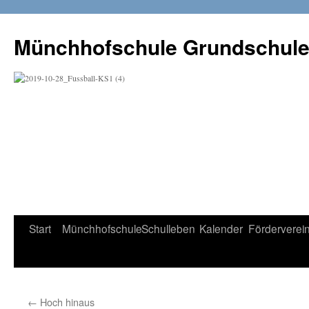
Münchhofschule Grundschul
Weiter
Start
Münchhofschule
Schulleben
Kalender
Förderverei
zum
Content
←
Hoch hinaus