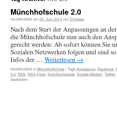
Münchhofschule 2.0
Veröffentlicht am
23. Juni 2013
von
D.Kaiser
Nach dem Start der Anpassungen an de
die Münchhofschule nun auch den Ansp
gerecht werden: Ab sofort können Sie u
Sozialen Netzwerken folgen und sind so
Infos der …
Weiterlesen
→
Veröffentlicht in
Münchhofschule
|
Tags
Anpassung
,
Facebook
,
2.0
,
RSS
,
RSS-Feed
,
Schulhomepage
,
Soziale Medien
,
Twitter
für
deaktiviert
Münchhofschule
2.0