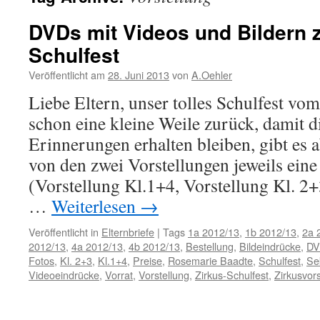
DVDs mit Videos und Bildern
Schulfest
Veröffentlicht am
28. Juni 2013
von
A.Oehler
Liebe Eltern, unser tolles Schulfest vo
schon eine kleine Weile zurück, damit 
Erinnerungen erhalten bleiben, gibt es
von den zwei Vorstellungen jeweils ei
(Vorstellung Kl.1+4, Vorstellung Kl. 2
…
Weiterlesen
→
Veröffentlicht in
Elternbriefe
|
Tags
1a 2012/13
,
1b 2012/13
,
2a 
2012/13
,
4a 2012/13
,
4b 2012/13
,
Bestellung
,
Bildeindrücke
,
D
Fotos
,
Kl. 2+3
,
Kl.1+4
,
Preise
,
Rosemarie Baadte
,
Schulfest
,
Se
Videoeindrücke
,
Vorrat
,
Vorstellung
,
Zirkus-Schulfest
,
Zirkusvors