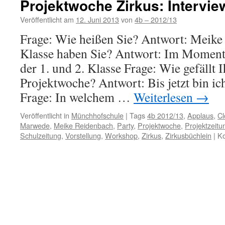
Projektwoche Zirkus: Intervie
Veröffentlicht am
12. Juni 2013
von
4b – 2012/13
Frage: Wie heißen Sie? Antwort: Meike
Klasse haben Sie? Antwort: Im Moment 
der 1. und 2. Klasse Frage: Wie gefällt 
Projektwoche? Antwort: Bis jetzt bin ich 
Frage: In welchem …
Weiterlesen
→
Veröffentlicht in
Münchhofschule
|
Tags
4b 2012/13
,
Applaus
,
C
Marwede
,
Meike Reidenbach
,
Party
,
Projektwoche
,
Projektzeitu
Schulzeitung
,
Vorstellung
,
Workshop
,
Zirkus
,
Zirkusbüchlein
|
Ko