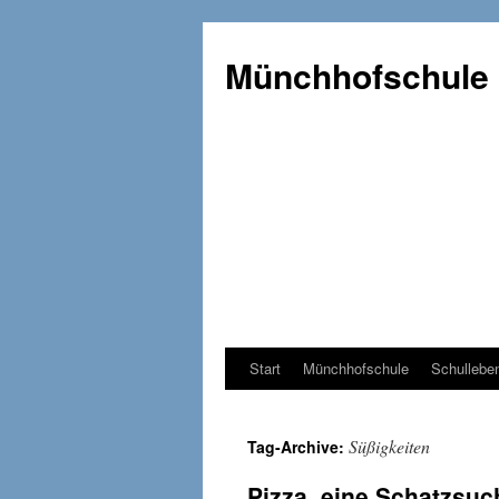
Münchhofschule
Start
Münchhofschule
Schullebe
Weiter
zum
Süßigkeiten
Tag-Archive:
Content
Pizza, eine Schatzsu