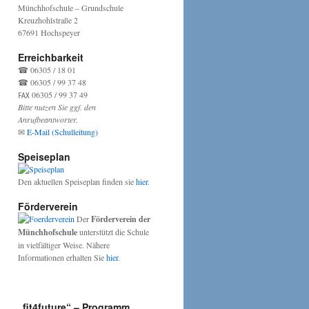
Münchhofschule – Grundschule
Kreuzhohlstraße 2
67691 Hochspeyer
Erreichbarkeit
☎ 06305 / 18 01
☎ 06305 / 99 37 48
℻ 06305 / 99 37 49
Bitte nutzen Sie ggf. den
Anrufbeantworter.
✉
E-Mail (Schulleitung)
Speiseplan
Den aktuellen Speiseplan finden sie
hier
.
Förderverein
Der
Förderverein der
Münchhofschule
unterstützt die Schule
in vielfältiger Weise. Nähere
Informationen erhalten Sie
hier
.
„fit4future“ – Programm