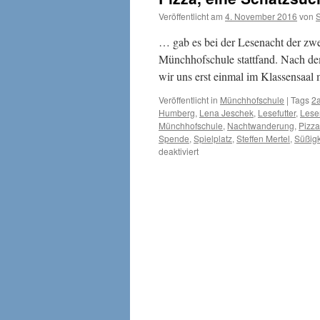
Veröffentlicht am
4. November 2016
von
S
… gab es bei der Lesenacht der zwei
Münchhofschule stattfand. Nach dem
wir uns erst einmal im Klassensaal 
Veröffentlicht in
Münchhofschule
|
Tags
2
Humberg
,
Lena Jeschek
,
Lesefutter
,
Lese
Münchhofschule
,
Nachtwanderung
,
Pizza
Spende
,
Spielplatz
,
Steffen Mertel
,
Süßigk
für
deaktiviert
Pizza,
eine
Schatzsuche
und
jede
Menge
Lesefutter
…