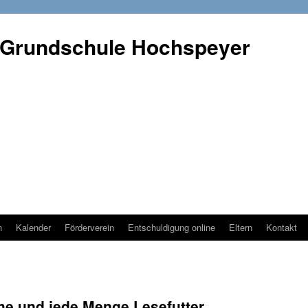
 Grundschule Hochspeyer
n
Kalender
Förderverein
Entschuldigung online
Eltern
Kontakt
che und jede Menge Lesefutter …