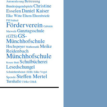
Betreuung
Autorenlesung
Christine
Bundesjugendspiele
Daniel Kaiser
Esselen
Eltern
Elke Witte
Elternbriefe
FSJ
Fußball
Förderverein
Gabriele
Ganztagsschule
Marwede
GS-
(GTS)
Münchhofschule
Meike
Hochspeyer
Mathematik
Reidenbach
Münchhofschule
Schulbücherei
Renate Buhl
Lesedschungel
Schulelternbeirat (SEB)
Silke Vogel
Steffen Mertel
Spende
Turnhalle
Ulrike Glück