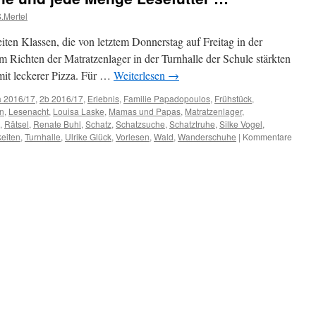
.Mertel
ten Klassen, die von letztem Donnerstag auf Freitag in der
 Richten der Matratzenlager in der Turnhalle der Schule stärkten
mit leckerer Pizza. Für …
Weiterlesen
→
a 2016/17
,
2b 2016/17
,
Erlebnis
,
Familie Papadopoulos
,
Frühstück
,
n
,
Lesenacht
,
Louisa Laske
,
Mamas und Papas
,
Matratzenlager
,
,
Rätsel
,
Renate Buhl
,
Schatz
,
Schatzsuche
,
Schatztruhe
,
Silke Vogel
,
eiten
,
Turnhalle
,
Ulrike Glück
,
Vorlesen
,
Wald
,
Wanderschuhe
|
Kommentare