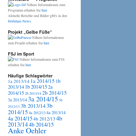
Nähere Informationen zum
Programm erhalten Sie
hier
.
Aktuelle Berichte und Bilder gibt's in den
fit4future-News
.
Projekt „Gelbe Füße“
Nähere Informationen
zum Projekt erhalten Sie
hier
.
FSJ im Sport
Nähere Informationen zum FJS
erhalten Sie
hier
.
Häufige Schlagwörter
1a 2014/15
1b
1a 2013/14
2013/14
1b 2014/15
2a
2b 2014/15
2014/15
2b 2013/14
3a 2014/15
3a 2013/14
3b
3b
3b 2013/14
2012/13
2014/15
4a 2013/14
4a 2012/13
4b
4a 2014/15
4b 2012/13
2013/14
4b 2014/15
Anke Oehler