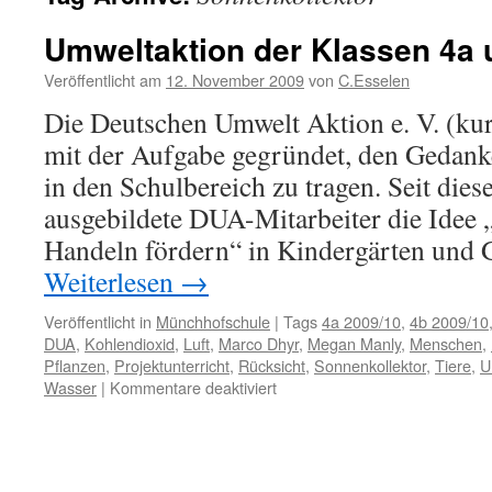
Umweltaktion der Klassen 4a 
Veröffentlicht am
12. November 2009
von
C.Esselen
Die Deutschen Umwelt Aktion e. V. (k
mit der Aufgabe gegründet, den Gedank
in den Schulbereich zu tragen. Seit diese
ausgebildete DUA-Mitarbeiter die Idee
Handeln fördern“ in Kindergärten und
Weiterlesen
→
Veröffentlicht in
Münchhofschule
|
Tags
4a 2009/10
,
4b 2009/10
DUA
,
Kohlendioxid
,
Luft
,
Marco Dhyr
,
Megan Manly
,
Menschen
,
Pflanzen
,
Projektunterricht
,
Rücksicht
,
Sonnenkollektor
,
Tiere
,
U
für
Wasser
|
Kommentare deaktiviert
Umweltaktion
der
Klassen
4a