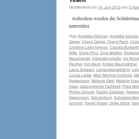
Veröffentlicht am
14. Juni 2013
von
D.Kai
Außerdem werden die Schülerinnen 
unterstützt.
Tags
Angelika Kämmer
,
Angelika Schuler
Geiger
,
Cheryl Geiger
,
Cheryl Rech
,
Chris
Christine Laier-Ankovic
,
Claudia Burkardt
Witte
,
Elvira Prinz
,
Erna Walther
,
Förderle
Marachovski
,
Integrationshelfer
,
Iris Richt
Reuther
,
Kim Bauß
,
Kirsten Baumgärtner
,
Laura Schwarz
,
Lehramtsanwärterin
,
Leh
Louisa Laske
,
Marc Moreira Coutinho
,
Ma
Reidenbach
,
Melanie Geib
,
Melanie Krau
Haas
,
pädagogische Fachkraft
,
Petra Mei
Philipp Schuler
,
Razieh Salabian
,
Rektori
Habermann
,
Schulleitung
,
Schulsekretäri
Schmidt
,
Trevell Raiser
,
Ulrike Glück
,
Vale