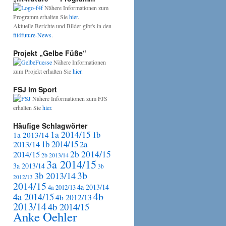
Nähere Informationen zum
Programm erhalten Sie
hier
.
Aktuelle Berichte und Bilder gibt's in den
fit4future-News
.
Projekt „Gelbe Füße“
Nähere Informationen
zum Projekt erhalten Sie
hier
.
FSJ im Sport
Nähere Informationen zum FJS
erhalten Sie
hier
.
Häufige Schlagwörter
1a 2014/15
1b
1a 2013/14
2013/14
1b 2014/15
2a
2b 2014/15
2014/15
2b 2013/14
3a 2014/15
3a 2013/14
3b
3b
3b 2013/14
2012/13
2014/15
4a 2013/14
4a 2012/13
4b
4a 2014/15
4b 2012/13
2013/14
4b 2014/15
Anke Oehler