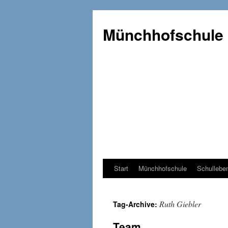
Münchhofschule
Start
Münchhofschule
Schullebe
Weiter
zum
Ruth Giebler
Tag-Archive:
Content
Team