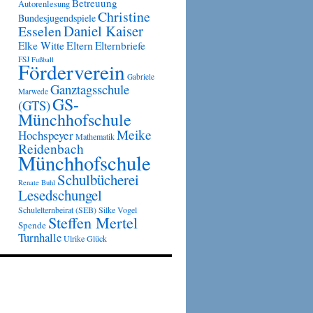
Betreuung
Autorenlesung
Christine
Bundesjugendspiele
Daniel Kaiser
Esselen
Eltern
Elke Witte
Elternbriefe
FSJ
Fußball
Förderverein
Gabriele
Ganztagsschule
Marwede
GS-
(GTS)
Münchhofschule
Meike
Hochspeyer
Mathematik
Reidenbach
Münchhofschule
Schulbücherei
Renate Buhl
Lesedschungel
Schulelternbeirat (SEB)
Silke Vogel
Steffen Mertel
Spende
Turnhalle
Ulrike Glück