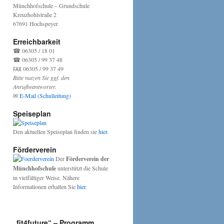
Münchhofschule – Grundschule
Kreuzhohlstraße 2
67691 Hochspeyer
Erreichbarkeit
☎ 06305 / 18 01
☎ 06305 / 99 37 48
℻ 06305 / 99 37 49
Bitte nutzen Sie ggf. den
Anrufbeantworter.
✉
E-Mail (Schulleitung)
Speiseplan
Den aktuellen Speiseplan finden sie
hier
.
Förderverein
Der
Förderverein der
Münchhofschule
unterstützt die Schule
in vielfältiger Weise. Nähere
Informationen erhalten Sie
hier
.
„fit4future“ – Programm