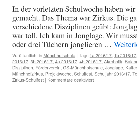
bestellt
In der vorletzten Schulwoche haben wir
werden
gemacht. Das Thema war Zirkus. Die g
verschiedene Disziplinen geübt: Jongla
war toll. Ich kam in Jonglage. Wir musst
oder drei Tüchern jonglieren …
Weiter
Veröffentlicht in
Münchhofschule
|
Tags
1a 2016/17
,
1b 2016/17
2016/17
,
3b 2016/17
,
4a 2016/17
,
4b 2016/17
,
Akrobatik
,
Balan
Disziplinen
,
Förderverein
,
GS-Münchhofschule
,
Jonglage
,
Kaffe
Münchhofzirkus
,
Projektwoche
,
Schulfest
,
Schuljahr 2016/17
,
Te
für
Zirkus-Schulfest
|
Kommentare deaktiviert
Großer
Zirkus
an
der
Münchhofschule