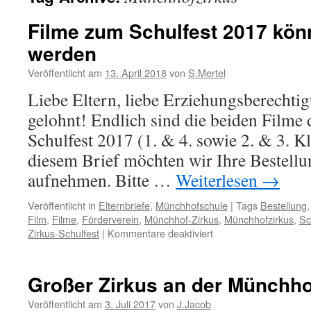
Filme zum Schulfest 2017 könn
werden
Veröffentlicht am
13. April 2018
von
S.Mertel
Liebe Eltern, liebe Erziehungsberechtig
gelohnt! Endlich sind die beiden Film
Schulfest 2017 (1. & 4. sowie 2. & 3. Kl
diesem Brief möchten wir Ihre Bestellu
aufnehmen. Bitte …
Weiterlesen
→
Veröffentlicht in
Elternbriefe
,
Münchhofschule
|
Tags
Bestellung
Film
,
Filme
,
Förderverein
,
Münchhof-Zirkus
,
Münchhofzirkus
,
Sc
für
Zirkus-Schulfest
|
Kommentare deaktiviert
Filme
zum
Schulfest
Großer Zirkus an der Münchh
2017
können
Veröffentlicht am
3. Juli 2017
von
J.Jacob