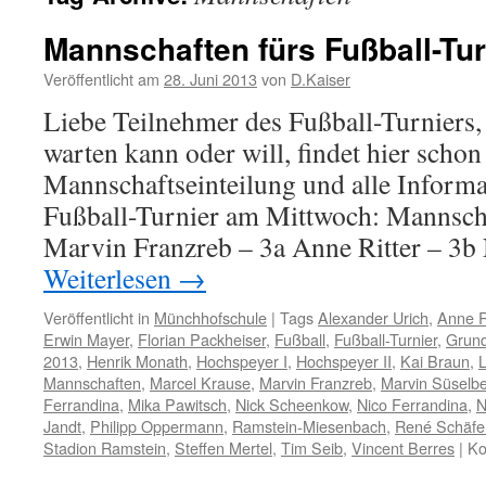
Mannschaften fürs Fußball-Tur
Veröffentlicht am
28. Juni 2013
von
D.Kaiser
Liebe Teilnehmer des Fußball-Turniers,
warten kann oder will, findet hier schon
Mannschaftseinteilung und alle Informa
Fußball-Turnier am Mittwoch: Mannsch
Marvin Franzreb – 3a Anne Ritter – 3b
Weiterlesen
→
Veröffentlicht in
Münchhofschule
|
Tags
Alexander Urich
,
Anne R
Erwin Mayer
,
Florian Packheiser
,
Fußball
,
Fußball-Turnier
,
Grund
2013
,
Henrik Monath
,
Hochspeyer I
,
Hochspeyer II
,
Kai Braun
,
Mannschaften
,
Marcel Krause
,
Marvin Franzreb
,
Marvin Süselb
Ferrandina
,
Mika Pawitsch
,
Nick Scheenkow
,
Nico Ferrandina
,
N
Jandt
,
Philipp Oppermann
,
Ramstein-Miesenbach
,
René Schäfe
Stadion Ramstein
,
Steffen Mertel
,
Tim Seib
,
Vincent Berres
|
Ko