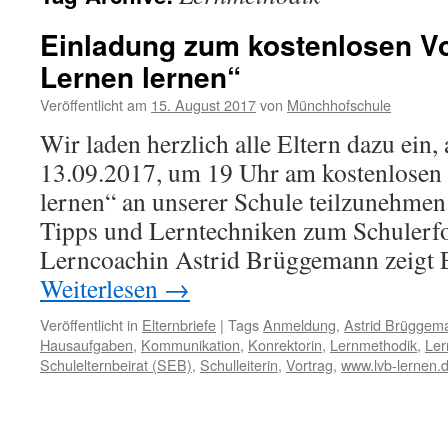
Einladung zum kostenlosen V
Lernen lernen“
Veröffentlicht am
15. August 2017
von
Münchhofschule
Wir laden herzlich alle Eltern dazu ein
13.09.2017, um 19 Uhr am kostenlosen
lernen“ an unserer Schule teilzunehmen.
Tipps und Lerntechniken zum Schulerfo
Lerncoachin Astrid Brüggemann zeigt 
Weiterlesen
→
Veröffentlicht in
Elternbriefe
|
Tags
Anmeldung
,
Astrid Brüggem
Hausaufgaben
,
Kommunikation
,
Konrektorin
,
Lernmethodik
,
Ler
Schulelternbeirat (SEB)
,
Schulleiterin
,
Vortrag
,
www.lvb-lernen.