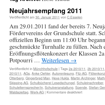
Neujahrsempfang 2011
Veröffentlicht am
30. Januar 2011
von
C.Esselen
Am 29.01.2011 fand der bereits 7. Neu
Fördervereins der Grundschule statt. S
offiziellen Beginn um 11:00 Uhr begann 
geschmückte Turnhalle zu füllen. Nach 
Eröffnungsflötenkonzert der Klassen 2a 
Potpourri …
Weiterlesen
→
Veröffentlicht in
Münchhofschule
|
Tags
2a 2010/11
,
2b 2010/11
2010/11
,
AGs
,
Anke Oehler
,
Autorenlesung
,
Filz-AG
,
Flötenkonz
Otterberg
,
Gingerbred Man
,
Hexe Hukla
,
Martin Archinger
,
Math
Skipping-AG
,
Schulbücherei Lesedschungel
,
Schuleinschreiber
,
Schulelternsprecher/in
,
Schulveranstaltung
,
Spende
,
Stefan G
für
Waldspieltag
,
Werk-AG
|
Kommentare deaktiviert
Neujahrsempfa
2011