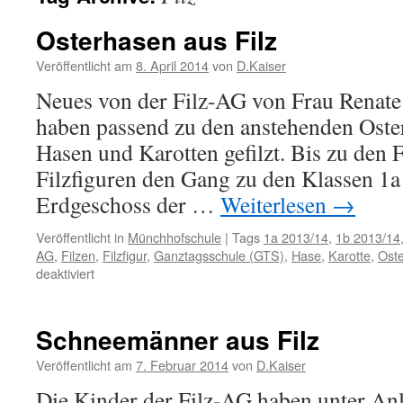
Osterhasen aus Filz
Veröffentlicht am
8. April 2014
von
D.Kaiser
Neues von der Filz-AG von Frau Renate
haben passend zu den anstehenden Oster
Hasen und Karotten gefilzt. Bis zu den 
Filzfiguren den Gang zu den Klassen 1a
Erdgeschoss der …
Weiterlesen
→
Veröffentlicht in
Münchhofschule
|
Tags
1a 2013/14
,
1b 2013/14
AG
,
Filzen
,
Filzfigur
,
Ganztagsschule (GTS)
,
Hase
,
Karotte
,
Ost
für
deaktiviert
Osterhasen
aus
Filz
Schneemänner aus Filz
Veröffentlicht am
7. Februar 2014
von
D.Kaiser
Die Kinder der Filz-AG haben unter An