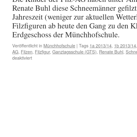
Renate Buhl diese Schneemänner gefilzt
Jahreszeit (weniger zur aktuellen Wette
Filzfiguren ab heute den Gang zu den K
Erdgeschoss der Münchhofschule.
Veröffentlicht in
Münchhofschule
|
Tags
1a 2013/14
,
1b 2013/14
AG
,
Filzen
,
Filzfigur
,
Ganztagsschule (GTS)
,
Renate Buhl
,
Schn
für
deaktiviert
Schneemänner
aus
Filz