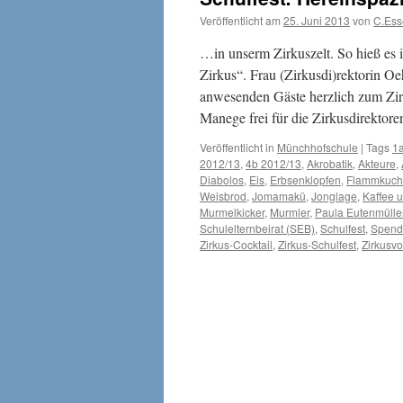
Veröffentlicht am
25. Juni 2013
von
C.Ess
…in unserm Zirkuszelt. So hieß es 
Zirkus“. Frau (Zirkusdi)rektorin O
anwesenden Gäste herzlich zum Zir
Manege frei für die Zirkusdirektor
Veröffentlicht in
Münchhofschule
|
Tags
1
2012/13
,
4b 2012/13
,
Akrobatik
,
Akteure
,
Diabolos
,
Eis
,
Erbsenklopfen
,
Flammkuch
Weisbrod
,
Jomamakü
,
Jonglage
,
Kaffee 
Murmelkicker
,
Murmler
,
Paula Eutenmülle
Schulelternbeirat (SEB)
,
Schulfest
,
Spend
Zirkus-Cocktail
,
Zirkus-Schulfest
,
Zirkusvo