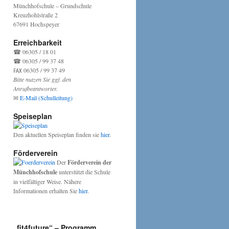
Münchhofschule – Grundschule
Kreuzhohlstraße 2
67691 Hochspeyer
Erreichbarkeit
☎ 06305 / 18 01
☎ 06305 / 99 37 48
℻ 06305 / 99 37 49
Bitte nutzen Sie ggf. den
Anrufbeantworter.
✉
E-Mail (Schulleitung)
Speiseplan
Den aktuellen Speiseplan finden sie
hier
.
Förderverein
Der
Förderverein der
Münchhofschule
unterstützt die Schule
in vielfältiger Weise. Nähere
Informationen erhalten Sie
hier
.
„fit4future“ – Programm