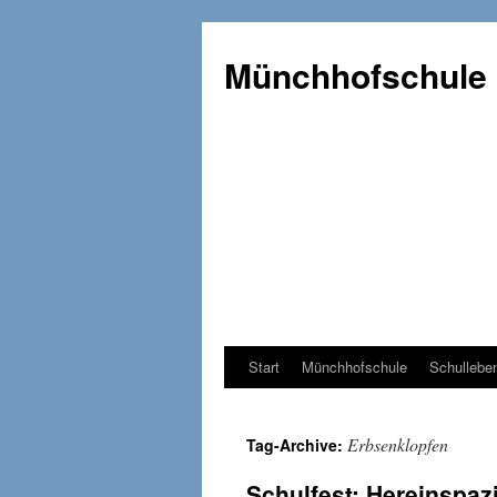
Münchhofschule
Start
Münchhofschule
Schullebe
Weiter
zum
Erbsenklopfen
Tag-Archive:
Content
Schulfest: Hereinspaz