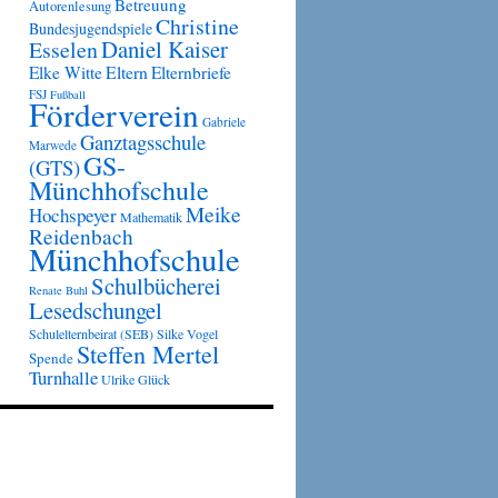
Betreuung
Autorenlesung
Christine
Bundesjugendspiele
Daniel Kaiser
Esselen
Eltern
Elke Witte
Elternbriefe
FSJ
Fußball
Förderverein
Gabriele
Ganztagsschule
Marwede
GS-
(GTS)
Münchhofschule
Meike
Hochspeyer
Mathematik
Reidenbach
Münchhofschule
Schulbücherei
Renate Buhl
Lesedschungel
Schulelternbeirat (SEB)
Silke Vogel
Steffen Mertel
Spende
Turnhalle
Ulrike Glück