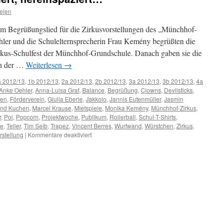
elen
im Begrüßungslied für die Zirkusvorstellungen des „Münchhof-
ehler und die Schulelternsprecherin Frau Kemény begrüßten die
kus-Schulfest der Münchhof-Grundschule. Danach gaben sie die
en der …
Weiterlesen
→
a 2012/13
,
1b 2012/13
,
2a 2012/13
,
2b 2012/13
,
3a 2012/13
,
3b 2012/13
,
4a
Anke Oehler
,
Anna-Luisa Graf
,
Balance
,
Begrüßung
,
Clowns
,
Devilsticks
,
en
,
Förderverein
,
Giulia Eberle
,
Jakkolo
,
Jannis Eutenmüller
,
Jasmin
und Kuchen
,
Marcel Krause
,
Mietspiele
,
Monika Kemény
,
Münchhof-Zirkus
,
r
,
Poi
,
Popcorn
,
Projektwoche
,
Publikum
,
Rollerball
,
Schul-T-Shirts
,
e
,
Teller
,
Tim Seib
,
Trapez
,
Vincent Berres
,
Wurfwand
,
Würstchen
,
Zirkus
,
für
rstellung
|
Kommentare deaktiviert
Schulfest:
Hereinspaziert,
hereinspaziert…