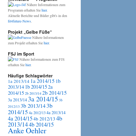
Nähere Informationen zum
Programm erhalten Sie
hier
.
Aktuelle Berichte und Bilder gibt's in den
fit4future-News
.
Projekt „Gelbe Füße“
Nähere Informationen
zum Projekt erhalten Sie
hier
.
FSJ im Sport
Nähere Informationen zum FJS
erhalten Sie
hier
.
Häufige Schlagwörter
1a 2014/15
1b
1a 2013/14
2013/14
1b 2014/15
2a
2b 2014/15
2014/15
2b 2013/14
3a 2014/15
3a 2013/14
3b
3b
3b 2013/14
2012/13
2014/15
4a 2013/14
4a 2012/13
4b
4a 2014/15
4b 2012/13
2013/14
4b 2014/15
Anke Oehler