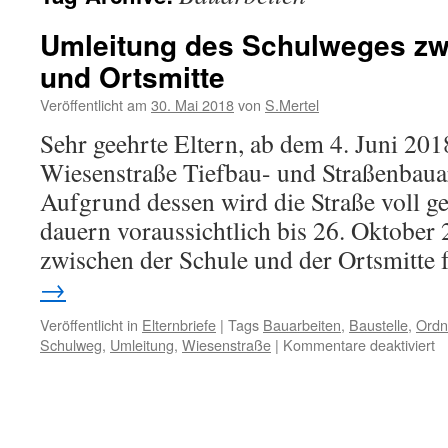
Umleitung des Schulweges zw
und Ortsmitte
Veröffentlicht am
30. Mai 2018
von
S.Mertel
Sehr geehrte Eltern, ab dem 4. Juni 201
Wiesenstraße Tiefbau- und Straßenbaua
Aufgrund dessen wird die Straße voll ge
dauern voraussichtlich bis 26. Oktober
zwischen der Schule und der Ortsmitte
→
Veröffentlicht in
Elternbriefe
|
Tags
Bauarbeiten
,
Baustelle
,
Ordn
fü
Schulweg
,
Umleitung
,
Wiesenstraße
|
Kommentare deaktiviert
U
d
S
z
S