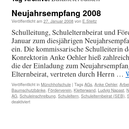
Neujahrsempfang 2008
Veröffentlicht am
27. Januar 2008
von
E.Steitz
Schulleitung, Schulelternbeirat und För
Januar zum diesjährigen Neujahrsempfa
ein. Die kommissarische Schulleiterin 
Konrektorin Anke Oehler hieß zahlreic
die der Einladung zum Neujahrsempfang
Elternbeirat, vertreten durch Herrn …
W
Veröffentlicht in
Münchhofschule
|
Tags
AGs
,
Anke Oehler
,
Arbei
Baumschutzbänke
,
Förderverein
,
Kletterwand
,
Ludvig Napast
,
N
AG
,
Schuleinschreibung
,
Schuleltern
,
Schulelternbeirat (SEB)
,
S
für
deaktiviert
Neujahrsempfang
2008