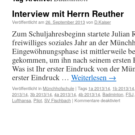
Interview mit Herrn Reuther
Veröffentlicht am
26. September 2013
von
D.Kaiser
Zum Schuljahresbeginn startete Julian 
freiwilliges soziales Jahr an der Münch
Eingewöhnungsphase ist mittlerweile be
gekommen, um ihn nach seinem ersten E
Was ist Ihr erster Eindruck von der M
erster Eindruck …
Weiterlesen
→
Veröffentlicht in
Münchhofschule
|
Tags
1a 2013/14
,
1b 2013/14
2013/14
,
3b 2013/14
,
4a 2013/14
,
4b 2013/14
,
Badminton
,
FSJ
für
Lufthansa
,
Pilot
,
SV Fischbach
|
Kommentare deaktiviert
Intervi
mit
Herrn
Reuthe