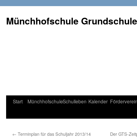
Münchhofschule Grundschul
Weiter
Start
Münchhofschule
Schulleben
Kalender
Förderverei
zum
Content
←
Terminplan für das Schuljahr 2013/14
Der GTS-Zeitp