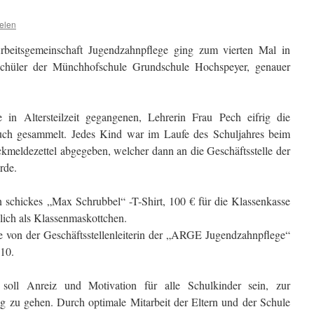
elen
rbeitsgemeinschaft Jugendzahnpflege ging zum vierten Mal in
chüler der Münchhofschule Grundschule Hochspeyer, genauer
le in Altersteilzeit gegangenen, Lehrerin Frau Pech eifrig die
h gesammelt. Jedes Kind war im Laufe des Schuljahres beim
ckmeldezettel abgegeben, welcher dann an die Geschäftsstelle der
rde.
n schickes „Max Schrubbel“ -T-Shirt, 100 € für die Klassenkasse
ich als Klassenmaskottchen.
e von der Geschäftsstellenleiterin der „ARGE Jugendzahnpflege“
10.
soll Anreiz und Motivation für alle Schulkinder sein, zur
ng zu gehen. Durch optimale Mitarbeit der Eltern und der Schule