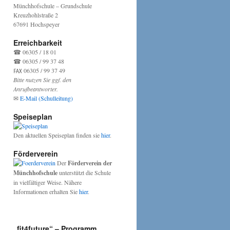
Münchhofschule – Grundschule
Kreuzhohlstraße 2
67691 Hochspeyer
Erreichbarkeit
☎ 06305 / 18 01
☎ 06305 / 99 37 48
℻ 06305 / 99 37 49
Bitte nutzen Sie ggf. den
Anrufbeantworter.
✉
E-Mail (Schulleitung)
Speiseplan
Den aktuellen Speiseplan finden sie
hier
.
Förderverein
Der
Förderverein der
Münchhofschule
unterstützt die Schule
in vielfältiger Weise. Nähere
Informationen erhalten Sie
hier
.
„fit4future“ – Programm