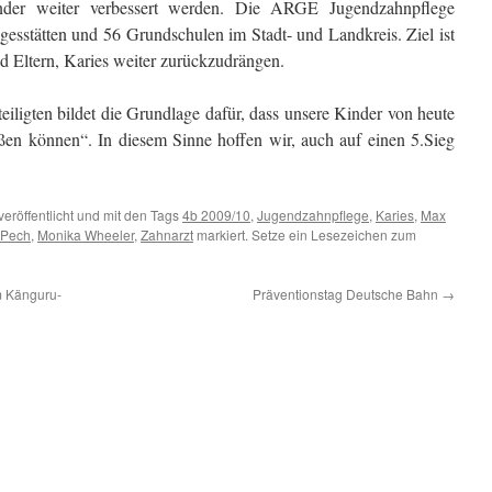
nder weiter verbessert werden. Die ARGE Jugendzahnpflege
agesstätten und 56 Grundschulen im Stadt- und Landkreis. Ziel ist
d Eltern, Karies weiter zurückzudrängen.
eiligten bildet die Grundlage dafür, dass unsere Kinder von heute
ßen können“. In diesem Sinne hoffen wir, auch auf einen 5.Sieg
veröffentlicht und mit den Tags
4b 2009/10
,
Jugendzahnpflege
,
Karies
,
Max
 Pech
,
Monika Wheeler
,
Zahnarzt
markiert. Setze ein Lesezeichen zum
m Känguru-
Präventionstag Deutsche Bahn
→