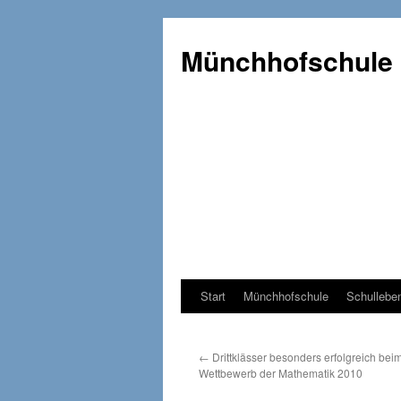
Münchhofschule
Start
Münchhofschule
Schullebe
Weiter
zum
←
Drittklässer besonders erfolgreich bei
Content
Wettbewerb der Mathematik 2010