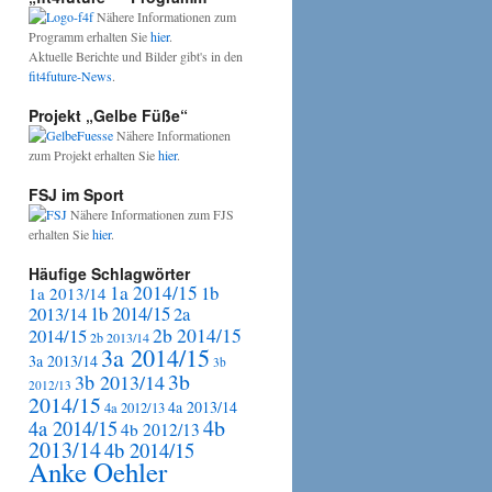
Nähere Informationen zum
Programm erhalten Sie
hier
.
Aktuelle Berichte und Bilder gibt's in den
fit4future-News
.
Projekt „Gelbe Füße“
Nähere Informationen
zum Projekt erhalten Sie
hier
.
FSJ im Sport
Nähere Informationen zum FJS
erhalten Sie
hier
.
Häufige Schlagwörter
1a 2014/15
1b
1a 2013/14
2013/14
1b 2014/15
2a
2b 2014/15
2014/15
2b 2013/14
3a 2014/15
3a 2013/14
3b
3b
3b 2013/14
2012/13
2014/15
4a 2013/14
4a 2012/13
4b
4a 2014/15
4b 2012/13
2013/14
4b 2014/15
Anke Oehler