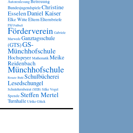
Betreuung
Autorenlesung
Christine
Bundesjugendspiele
Daniel Kaiser
Esselen
Eltern
Elke Witte
Elternbriefe
FSJ
Fußball
Förderverein
Gabriele
Ganztagsschule
Marwede
GS-
(GTS)
Münchhofschule
Meike
Hochspeyer
Mathematik
Reidenbach
Münchhofschule
Schulbücherei
Renate Buhl
Lesedschungel
Schulelternbeirat (SEB)
Silke Vogel
Steffen Mertel
Spende
Turnhalle
Ulrike Glück